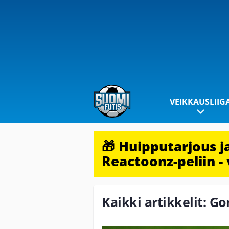
VEIKKAUSLIIG
🎁 Huipputarjous 
Reactoonz-peliin - 
Kaikki artikkelit: G