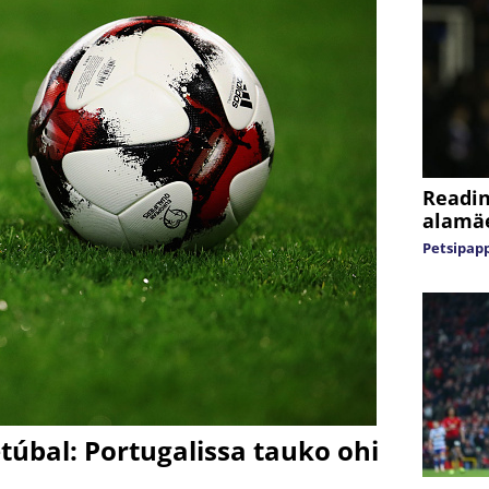
Readin
alamä
Petsipap
etúbal: Portugalissa tauko ohi