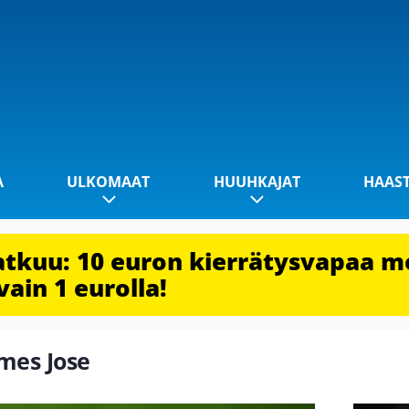
A
ULKOMAAT
HUUHKAJAT
HAAS
jatkuu: 10 euron kierrätysvapaa m
vain 1 eurolla!
omes Jose