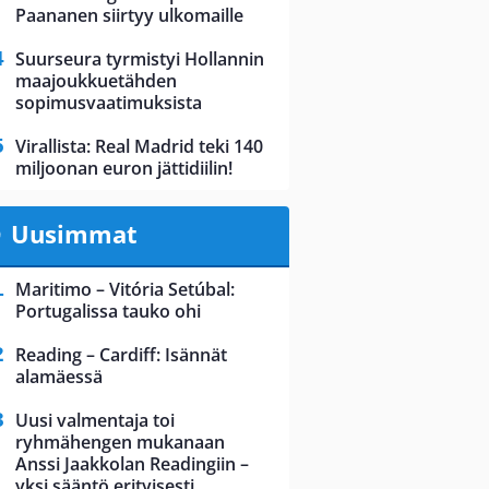
Paananen siirtyy ulkomaille
Suurseura tyrmistyi Hollannin
maajoukkuetähden
sopimusvaatimuksista
Virallista: Real Madrid teki 140
miljoonan euron jättidiilin!
Uusimmat
Maritimo – Vitória Setúbal:
Portugalissa tauko ohi
Reading – Cardiff: Isännät
alamäessä
Uusi valmentaja toi
ryhmähengen mukanaan
Anssi Jaakkolan Readingiin –
yksi sääntö erityisesti