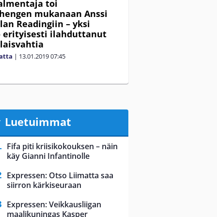
almentaja toi
hengen mukanaan Anssi
lan Readingiin – yksi
 erityisesti ilahduttanut
aisvahtia
matta
|
13.01.2019
07:45
Luetuimmat
Fifa piti kriisikokouksen – näin
käy Gianni Infantinolle
Expressen: Otso Liimatta saa
siirron kärkiseuraan
Expressen: Veikkausliigan
maalikuningas Kasper