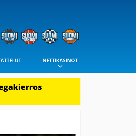
TATTELUT
NETTIKASINOT
egakierros