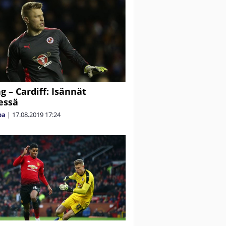
g – Cardiff: Isännät
essä
pa
|
17.08.2019
17:24