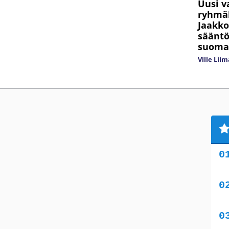
Uusi v
ryhmä
Jaakko
sääntö
suomal
Ville Lii