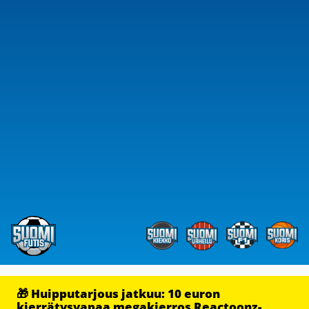
🎁 Huipputarjous jatkuu: 10 euron
kierrätysvapaa megakierros Reactoonz-