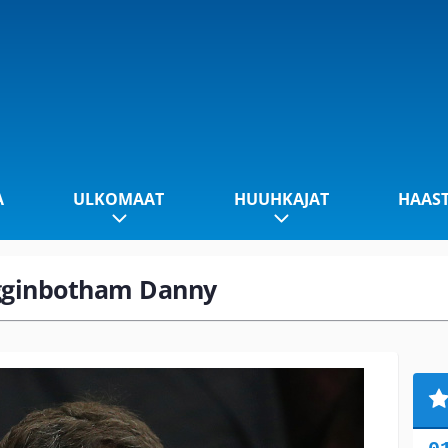
A
ULKOMAAT
HUUHKAJAT
HAAS
Higginbotham Danny