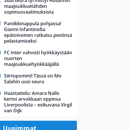
Suurseura tyrmistyi Hollannin
maajoukkuetähden
sopimusvaatimuksista
Paniikkinappula pohjassa!
Gianni Infantinolta
epätoivoinen ratkaisu pestinsä
pelastamiseksi
FC Inter vahvisti hyökkäystään
nuorten
maajoukkuehyökkääjällä
Siirtopommi! Tässä on Mo
Salahin uusi seura
Haastattelu: Amara Nallo
kertoi arvokkaan oppinsa
Liverpoolista – esikuvana Virgil
van Dijk
Uusimmat