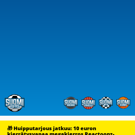
🎁 Huipputarjous jatkuu: 10 euron
kierrätysvapaa megakierros Reactoonz-