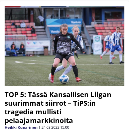
TOP 5: Tässä Kansallisen Liigan
suurimmat siirrot – TiPS:in
tragedia mullisti
pelaajamarkkinoita
Heikki Kuparinen
|
24.03.2022
15:00