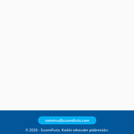
toimitus@suomifutis.com
© 2026 - SuomiFutis. Kaikki oikeudet pidätetään.