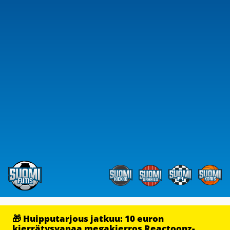
🎁 Huipputarjous jatkuu: 10 euron
kierrätysvapaa megakierros Reactoonz-