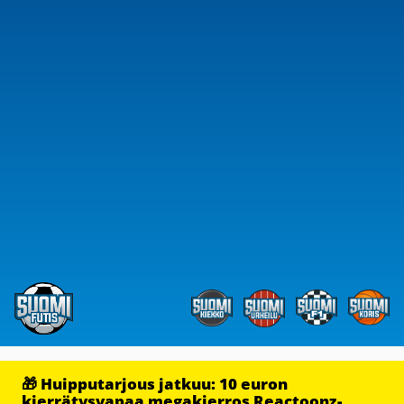
🎁 Huipputarjous jatkuu: 10 euron
kierrätysvapaa megakierros Reactoonz-