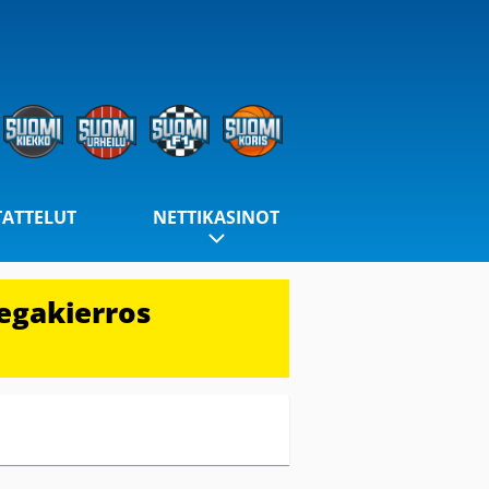
TATTELUT
NETTIKASINOT
egakierros