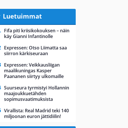
Luetuimmat
Fifa piti kriisikokouksen – näin
käy Gianni Infantinolle
Expressen: Otso Liimatta saa
siirron kärkiseuraan
Expressen: Veikkausliigan
maalikuningas Kasper
Paananen siirtyy ulkomaille
Suurseura tyrmistyi Hollannin
maajoukkuetähden
sopimusvaatimuksista
Virallista: Real Madrid teki 140
miljoonan euron jättidiilin!