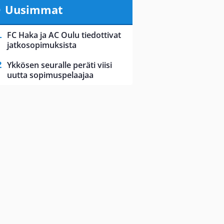
Uusimmat
FC Haka ja AC Oulu tiedottivat
jatkosopimuksista
Ykkösen seuralle peräti viisi
uutta sopimuspelaajaa