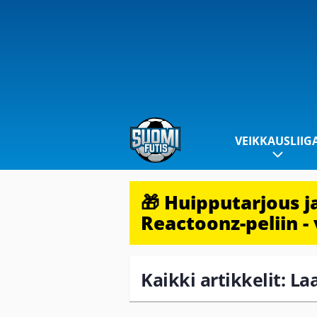
VEIKKAUSLIIG
🎁 Huipputarjous 
Reactoonz-peliin - 
Kaikki artikkelit: La