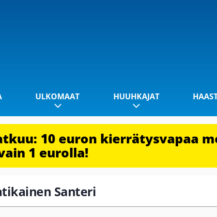
A
ULKOMAAT
HUUHKAJAT
HAAS
jatkuu: 10 euron kierrätysvapaa m
vain 1 eurolla!
atikainen Santeri