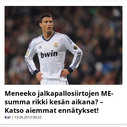
Meneeko jalkapallosiirtojen ME-
summa rikki kesän aikana? –
Katso aiemmat ennätykset!
Kai
|
13.06.2013
09:22