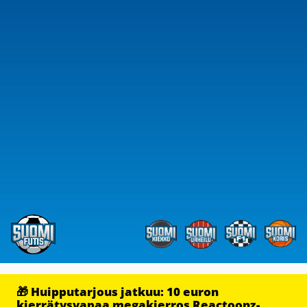
🎁 Huipputarjous jatkuu: 10 euron
kierrätysvapaa megakierros Reactoonz-