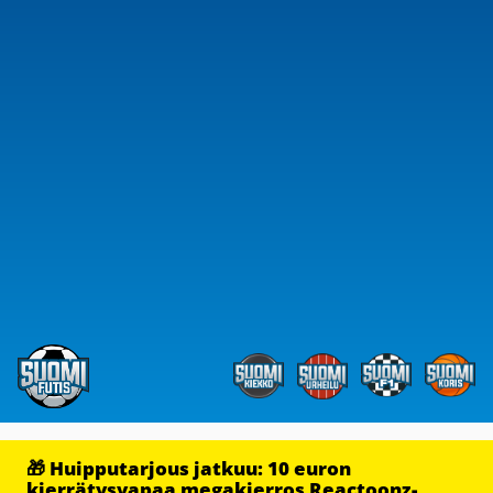
🎁 Huipputarjous jatkuu: 10 euron
kierrätysvapaa megakierros Reactoonz-