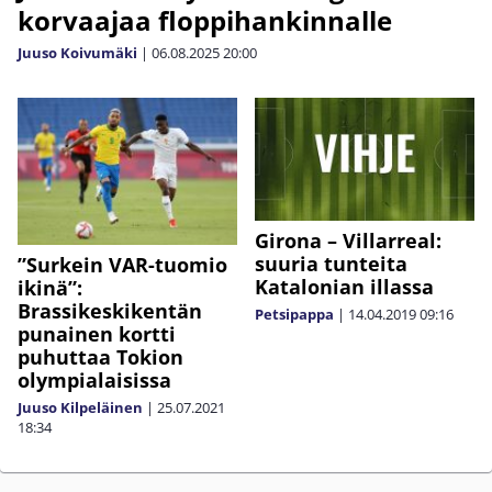
korvaajaa floppihankinnalle
Juuso Koivumäki
|
06.08.2025
20:00
Girona – Villarreal:
suuria tunteita
”Surkein VAR-tuomio
Katalonian illassa
ikinä”:
Brassikeskikentän
Petsipappa
|
14.04.2019
09:16
punainen kortti
puhuttaa Tokion
olympialaisissa
Juuso Kilpeläinen
|
25.07.2021
18:34