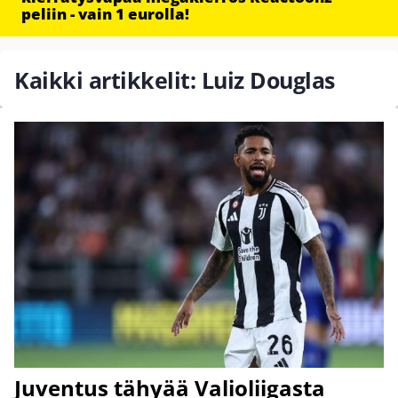
peliin - vain 1 eurolla!
Kaikki artikkelit: Luiz Douglas
Juventus tähyää Valioliigasta