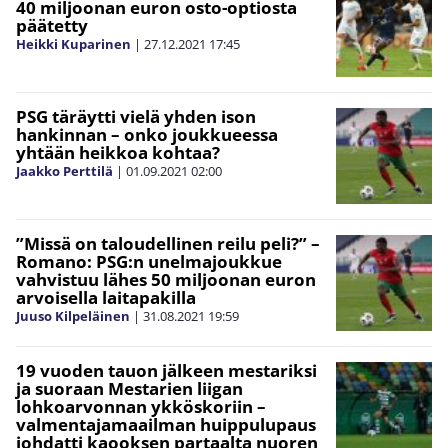
40 miljoonan euron osto-optiosta
päätetty
Heikki Kuparinen
|
27.12.2021
17:45
PSG täräytti vielä yhden ison
hankinnan – onko joukkueessa
yhtään heikkoa kohtaa?
Jaakko Perttilä
|
01.09.2021
02:00
”Missä on taloudellinen reilu peli?” –
Romano: PSG:n unelmajoukkue
vahvistuu lähes 50 miljoonan euron
arvoisella laitapakilla
Juuso Kilpeläinen
|
31.08.2021
19:59
19 vuoden tauon jälkeen mestariksi
ja suoraan Mestarien liigan
lohkoarvonnan ykköskoriin –
valmentajamaailman huippulupaus
johdatti kaooksen partaalta nuoren