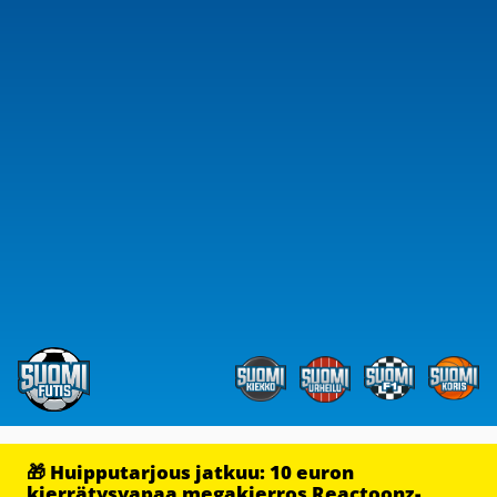
🎁 Huipputarjous jatkuu: 10 euron
kierrätysvapaa megakierros Reactoonz-