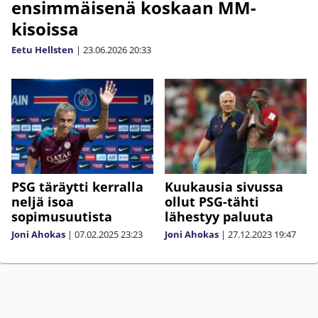
ensimmäisenä koskaan MM-
kisoissa
Eetu Hellsten
|
23.06.2026
20:33
PSG täräytti kerralla
Kuukausia sivussa
neljä isoa
ollut PSG-tähti
sopimusuutista
lähestyy paluuta
Joni Ahokas
|
07.02.2025
23:23
Joni Ahokas
|
27.12.2023
19:47