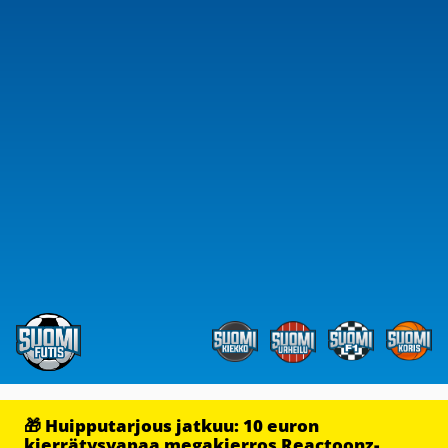
🎁 Huipputarjous jatkuu: 10 euron
kierrätysvapaa megakierros Reactoonz-