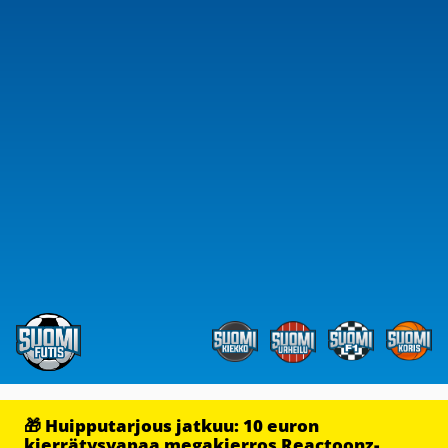
🎁 Huipputarjous jatkuu: 10 euron
kierrätysvapaa megakierros Reactoonz-