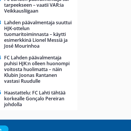
tarpeekseen – vaatii VAR:ia
Veikkausliigaan
Lahden päävalmentaja suuttui
HJK-ottelun
tuomaritoiminnasta – käytti
esimerkkinä Lionel Messiä ja
José Mourinhoa
FC Lahden päävalmentaja
puhisi HJK:n olleen huonompi
voitosta huolimatta – näin
Klubin Joonas Rantanen
vastasi Ruudulle
Haastattelu: FC Lahti tähtää
korkealle Gonçalo Pereiran
johdolla
m