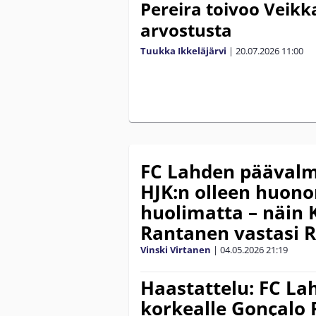
Pereira toivoo Veik
arvostusta
Tuukka Ikkeläjärvi
|
20.07.2026
11:00
FC Lahden päävalm
HJK:n olleen huono
huolimatta – näin 
Rantanen vastasi 
Vinski Virtanen
|
04.05.2026
21:19
Haastattelu: FC La
korkealle Gonçalo 