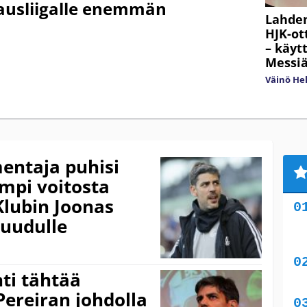
kausliigalle enemmän
Lahden
HJK-ot
– käyt
Messiä
Väinö He
entaja puhisi
mpi voitosta
Klubin Joonas
Ruudulle
hti tähtää
Pereiran johdolla