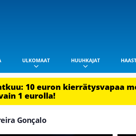
A
ULKOMAAT
HUUHKAJAT
HAAS
jatkuu: 10 euron kierrätysvapaa m
vain 1 eurolla!
reira Gonçalo