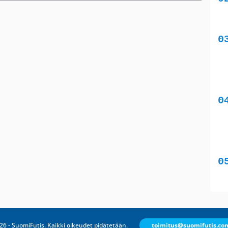
26 - SuomiFutis. Kaikki oikeudet pidätetään.
toimitus@suomifutis.co