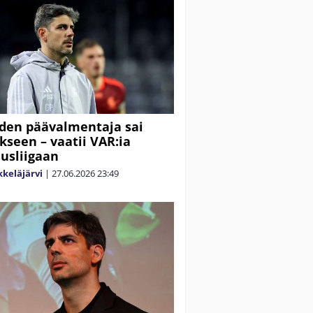
den päävalmentaja sai
kseen – vaatii VAR:ia
usliigaan
keläjärvi
|
27.06.2026
23:49