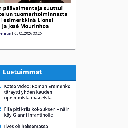
 päävalmentaja suuttui
telun tuomaritoiminnasta
ti esimerkkinä Lionel
 ja José Mourinhoa
lenius
|
05.05.2026
00:26
Luetuimmat
Katso video: Roman Eremenko
täräytti yhden kauden
upeimmista maaleista
Fifa piti kriisikokouksen – näin
käy Gianni Infantinolle
Ilves oli helisemässä