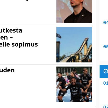
utkesta
en –
elle sopimus
uuden