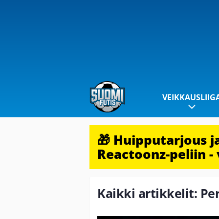
VEIKKAUSLIIG
🎁 Huipputarjous 
Reactoonz-peliin - 
Kaikki artikkelit: Pe