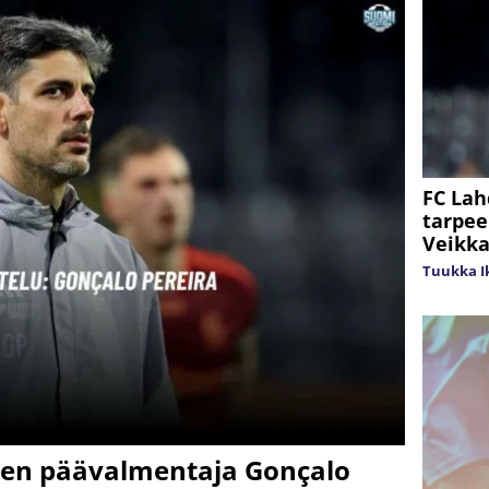
FC Lah
tarpee
Veikka
Tuukka Ik
den päävalmentaja Gonçalo