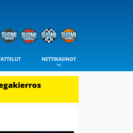
TATTELUT
NETTIKASINOT
egakierros