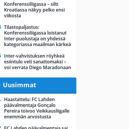
Konferenssiliigassa – silti
Kroatiassa näkyy pelko ensi
viikosta
Tilastopaljastus:
Konferenssiliigassa loistanut
Inter-puolustaja on yhdessä
kategoriassa maailman kärkeä
Inter-vahvistuksen röyhkeä
esiintulo veti sanattomaksi –
voi verrata Diego Maradonaan
Uusimmat
Haastattelu: FC Lahden
päävalmentaja Gonçalo
Pereira toivoo Veikkausliigalle
enemmän arvostusta
FC Lahden päävalmentaja sai