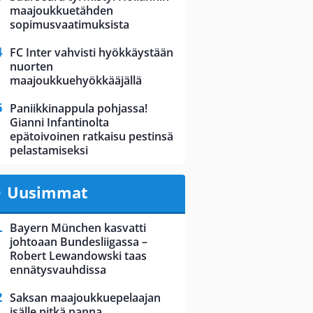
maajoukkuetähden
sopimusvaatimuksista
FC Inter vahvisti hyökkäystään
nuorten
maajoukkuehyökkääjällä
Paniikkinappula pohjassa!
Gianni Infantinolta
epätoivoinen ratkaisu pestinsä
pelastamiseksi
Uusimmat
Bayern München kasvatti
johtoaan Bundesliigassa –
Robert Lewandowski taas
ennätysvauhdissa
Saksan maajoukkuepelaajan
isälle pitkä panna