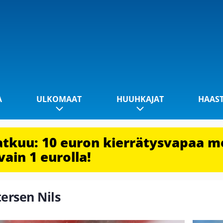
A
ULKOMAAT
HUUHKAJAT
HAAS
jatkuu: 10 euron kierrätysvapaa m
vain 1 eurolla!
tersen Nils