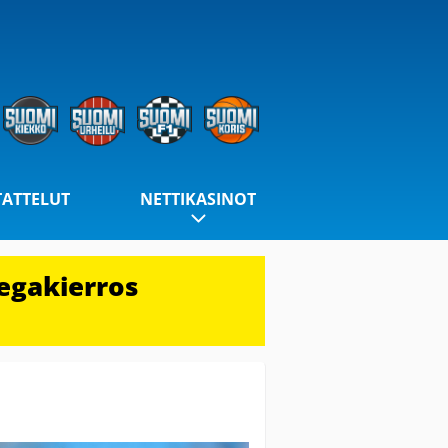
TATTELUT
NETTIKASINOT
egakierros