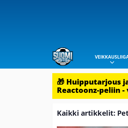
VEIKKAUSLIIG
🎁 Huipputarjous 
Reactoonz-peliin - 
Kaikki artikkelit: Pe