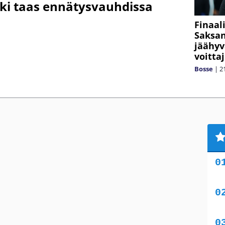
ki taas ennätysvauhdissa
Finaal
Saksa
jäähyv
voitta
Bosse
|
2