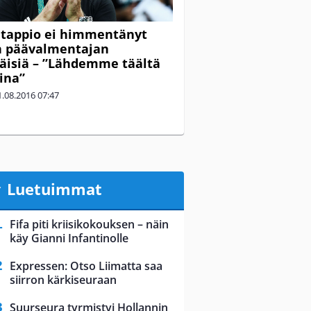
itappio ei himmentänyt
n päävalmentajan
äisiä – ”Lähdemme täältä
jina”
1.08.2016
07:47
Luetuimmat
Fifa piti kriisikokouksen – näin
käy Gianni Infantinolle
Expressen: Otso Liimatta saa
siirron kärkiseuraan
Suurseura tyrmistyi Hollannin