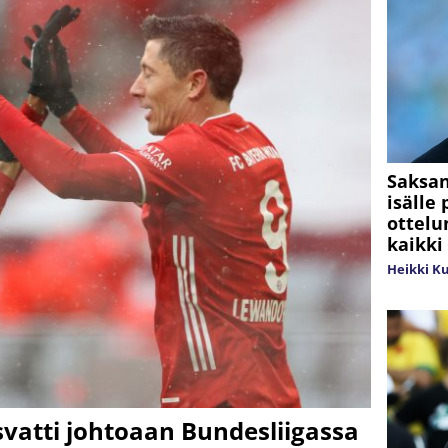
Saksa
isälle
ottelu
kaikki
Heikki K
atti johtoaan Bundesliigassa