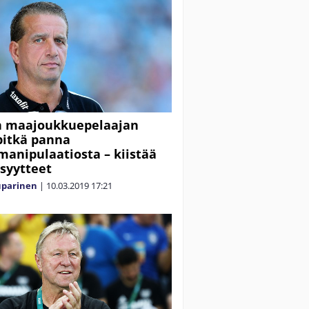
n maajoukkuepelaajan
 pitkä panna
manipulaatiosta – kiistää
 syytteet
uparinen
|
10.03.2019
17:21