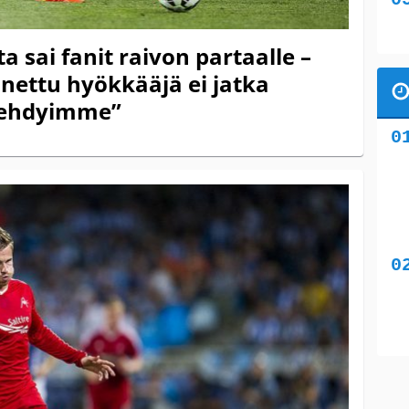
 sai fanit raivon partaalle –
nettu hyökkääjä ei jatka
rehdyimme”