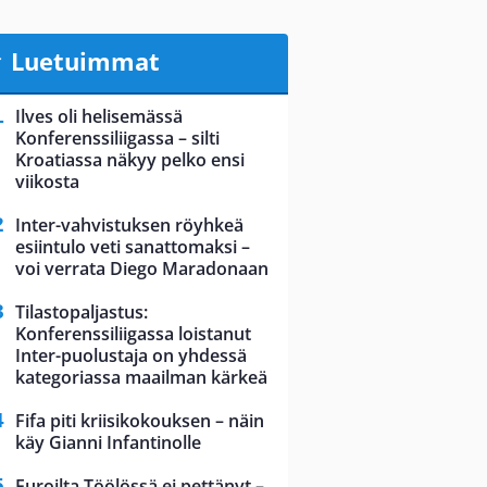
Luetuimmat
Ilves oli helisemässä
Konferenssiliigassa – silti
Kroatiassa näkyy pelko ensi
viikosta
Inter-vahvistuksen röyhkeä
esiintulo veti sanattomaksi –
voi verrata Diego Maradonaan
Tilastopaljastus:
Konferenssiliigassa loistanut
Inter-puolustaja on yhdessä
kategoriassa maailman kärkeä
Fifa piti kriisikokouksen – näin
käy Gianni Infantinolle
Euroilta Töölössä ei pettänyt –