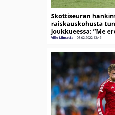
Skottiseuran hankinta
raiskauskohusta tun
joukkueessa: ”Me e
Ville Liimatta
|
03.02.2022
13:46