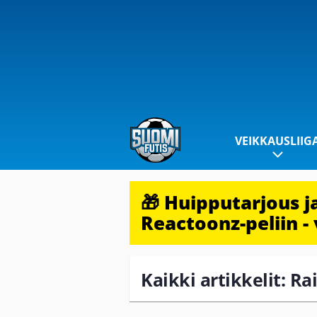
VEIKKAUSLIIG
🎁 Huipputarjous 
Reactoonz-peliin - 
Kaikki artikkelit: Ra