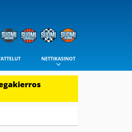
TATTELUT
NETTIKASINOT
egakierros