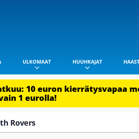
A
ULKOMAAT
HUUHKAJAT
HAAS
jatkuu: 10 euron kierrätysvapaa m
vain 1 eurolla!
ith Rovers