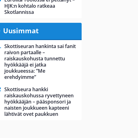
HJK:n kohtalo ratkeaa
Skotlannissa
Uusimmat
Skottiseuran hankinta sai fanit
raivon partaalle –
raiskauskohusta tunnettu
hyökkääjä ei jatka
joukkueessa: ”Me
erehdyimme”
Skottiseura hankki
raiskauskohussa ryvettyneen
hyökkääjän – pääsponsori ja
naisten joukkueen kapteeni
lähtivät ovet paukkuen