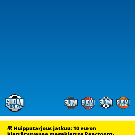
🎁 Huipputarjous jatkuu: 10 euron
kierrätysvapaa megakierros Reactoonz-