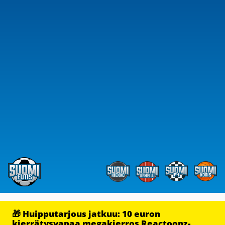
🎁 Huipputarjous jatkuu: 10 euron
kierrätysvapaa megakierros Reactoonz-