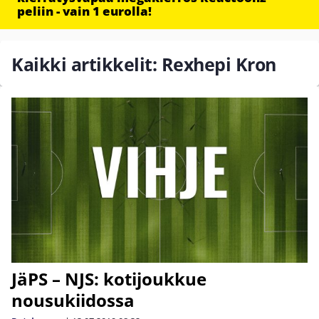
peliin - vain 1 eurolla!
Kaikki artikkelit: Rexhepi Kron
JäPS – NJS: kotijoukkue
nousukiidossa