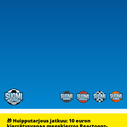
🎁 Huipputarjous jatkuu: 10 euron
kierrätysvapaa megakierros Reactoonz-