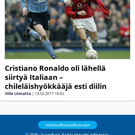
Cristiano Ronaldo oli lähellä
siirtyä Italiaan –
chileläishyökkääjä esti diilin
Ville Liimatta
|
13.02.2017
16:53
toimitus@suomifutis.com
© 2026 - SuomiFutis. Kaikki oikeudet pidätetään.