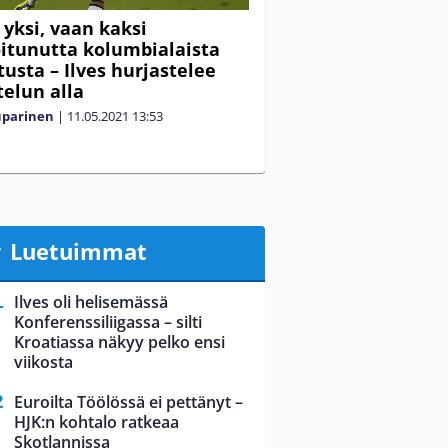
 yksi, vaan kaksi
itunutta kolumbialaista
tusta – Ilves hurjastelee
telun alla
uparinen
|
11.05.2021
13:53
Luetuimmat
Ilves oli helisemässä
Konferenssiliigassa – silti
Kroatiassa näkyy pelko ensi
viikosta
Euroilta Töölössä ei pettänyt –
HJK:n kohtalo ratkeaa
Skotlannissa