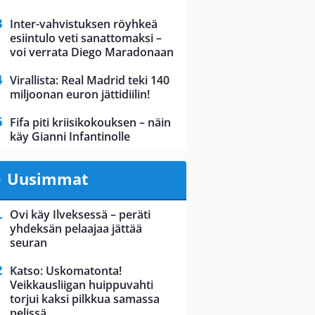
Inter-vahvistuksen röyhkeä
esiintulo veti sanattomaksi –
voi verrata Diego Maradonaan
Virallista: Real Madrid teki 140
miljoonan euron jättidiilin!
Fifa piti kriisikokouksen – näin
käy Gianni Infantinolle
Uusimmat
Ovi käy Ilveksessä – peräti
yhdeksän pelaajaa jättää
seuran
Katso: Uskomatonta!
Veikkausliigan huippuvahti
torjui kaksi pilkkua samassa
pelissä