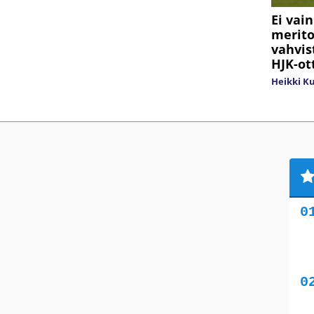
Ei vain
merito
vahvis
HJK-ot
Heikki K