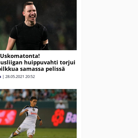
 Uskomatonta!
usliigan huippuvahti torjui
pilkkua samassa pelissä
a
|
28.05.2021
20:52