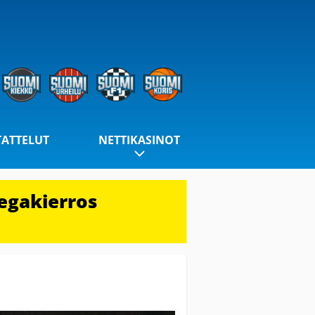
TATTELUT
NETTIKASINOT
egakierros