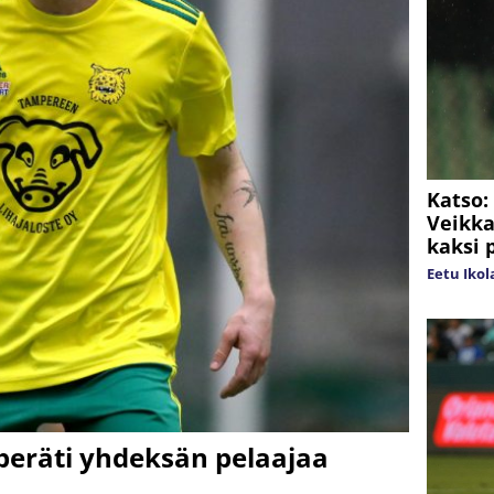
Katso:
Veikka
kaksi 
Eetu Ikol
 peräti yhdeksän pelaajaa