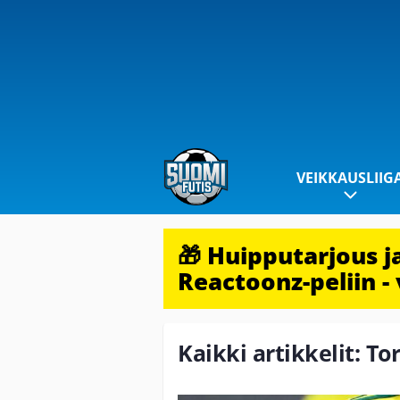
VEIKKAUSLIIG
🎁 Huipputarjous 
Reactoonz-peliin - 
Kaikki artikkelit: To