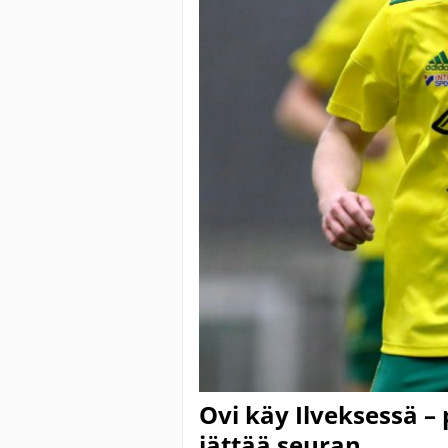
Ovi käy Ilveksessä –
jättää seuran