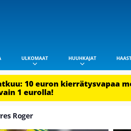
A
ULKOMAAT
HUUHKAJAT
HAAS
jatkuu: 10 euron kierrätysvapaa m
vain 1 eurolla!
rres Roger