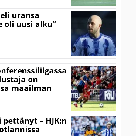
eli uransa
 oli uusi alku”
onferenssiliigassa
lustaja on
ssa maailman
i pettänyt – HJK:n
otlannissa