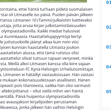
 torstaina, ettei häntä turhaan pidetä suomalaisen
stai oli Litmaselle iso päivä. Puolen päivän jälkeen
ertansa
Litmanen 10
(Tammi)
julkaistiin luettevaksi
ustaja, jotta arvaa kirjan julkistamistilaisuuden
n olympiastadionilla. Kaikki mediat halusivat
sa
Kuninkaasta
. Haastattelujapyyntöjä kertyi
lle juttutuokiolle jäänyt aikaa kuin noin viisi
ityisen kunnian haastatella Litmasta joukon
aastattelun alussa, että tämä rutistus olisi
haastattelut olivat tuttuun tapaan venyneet, minkä
a. Meillä alkoi Litmasen kanssa olla kiire vajaan
ytösotteluun FC Kynä-Helsingin Urheilutoimittajat.
a, Litmanen ei hätäillyt vastauksissaan. Hän vastasi
ansa mukaan kokonaisuudessaan asiallisesti. Hänen
peasti pois tilanteesta, vaikka hän olisi varmasti
lekirjoittanut – ollut siellä mihin veri häntä
kentällä. Päivä huipentui olympiastadionilla
asi avausjakson kirjailijoiden perustaman
kkueessa, jonka jälkeen hän vaihtoi Helsingin