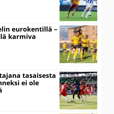
elin eurokentillä –
llä karmiva
ttajana tasaisesta
neksi ei ole
ä