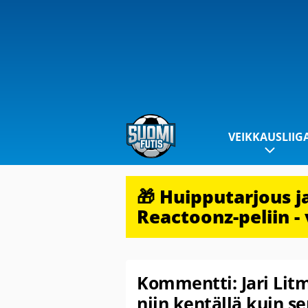
VEIKKAUSLIIG
🎁 Huipputarjous 
Reactoonz-peliin - 
Kommentti: Jari Lit
niin kentällä kuin s