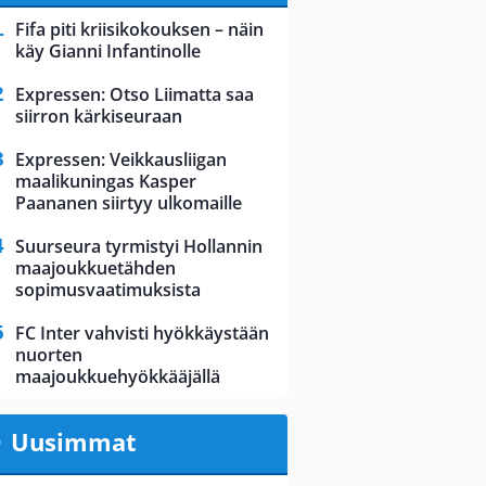
Fifa piti kriisikokouksen – näin
käy Gianni Infantinolle
Expressen: Otso Liimatta saa
siirron kärkiseuraan
Expressen: Veikkausliigan
maalikuningas Kasper
Paananen siirtyy ulkomaille
Suurseura tyrmistyi Hollannin
maajoukkuetähden
sopimusvaatimuksista
FC Inter vahvisti hyökkäystään
nuorten
maajoukkuehyökkääjällä
Uusimmat