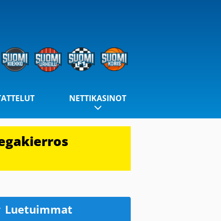
TATTELUT
NETTIKASINOT
egakierros
Luetuimmat