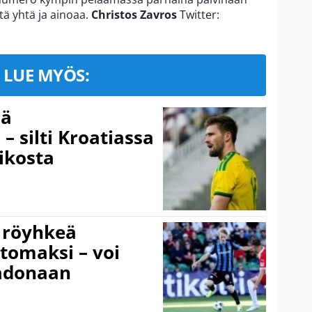
tä yhtä ja ainoaa.
Christos Zavros
Twitter:
LUE MYÖS:
sä
– silti Kroatiassa
ikosta
 röyhkeä
ttomaksi – voi
adonaan