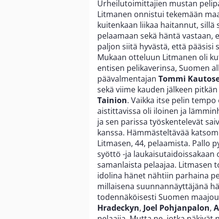
Urheilutoimittajien mustan pelipa
Litmanen onnistui tekemään maali
kuitenkaan liikaa haitannut, sillä 
pelaamaan sekä häntä vastaan, e
paljon siitä hyvästä, että pääsis
Mukaan otteluun Litmanen oli k
entisen pelikaverinsa, Suomen a
päävalmentajan
Tommi Kautos
sekä viime kauden jälkeen pitkä
Tainion
. Vaikka itse pelin tempo
aistittavissa oli iloinen ja lämm
ja sen parissa työskentelevät sai
kanssa. Hämmästeltävää katsomossa
Litmasen, 44, pelaamista. Pallo py
syöttö -ja laukaisutaidoissakaan o
samanlaista pelaajaa. Litmasen to
idolina hänet nähtiin parhaina p
millaisena suunnannäyttäjänä hä
todennäköisesti Suomen maajou
Hradeckyn
,
Joel Pohjanpalon
,
A
pelaajia. Mutta ne, jotka näkiv