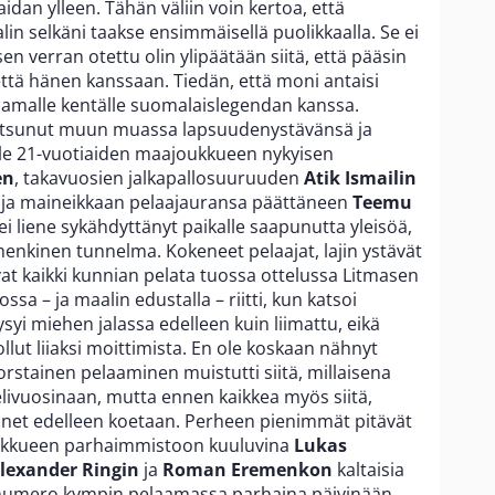
idan ylleen. Tähän väliin voin kertoa, että
n selkäni taakse ensimmäisellä puolikkaalla. Se ei
sen verran otettu olin ylipäätään siitä, että pääsin
ttä hänen kanssaan. Tiedän, että moni antaisi
i samalle kentälle suomalaislegendan kanssa.
utsunut muun muassa lapsuudenystävänsä ja
lle 21-vuotiaiden maajoukkueen nykyisen
en
, takavuosien jalkapallosuuruuden
Atik Ismailin
n ja maineikkaan pelaajauransa päättäneen
Teemu
 ei liene sykähdyttänyt paikalle saapunutta yleisöä,
inhenkinen tunnelma. Kokeneet pelaajat, lajin ystävät
vat kaikki kunnian pelata tuossa ottelussa Litmasen
 – ja maalin edustalla – riitti, kun katsoi
syi miehen jalassa edelleen kuin liimattu, eikä
llut liiaksi moittimista. En ole koskaan nähnyt
rstainen pelaaminen muistutti siitä, millaisena
elivuosinaan, mutta ennen kaikkea myös siitä,
net edelleen koetaan. Perheen pienimmät pitävät
kkueen parhaimmistoon kuuluvina
Lukas
lexander Ringin
ja
Roman Eremenkon
kaltaisia
ät numero kympin pelaamassa parhaina päivinään