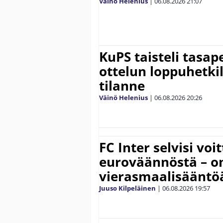
Väinö Helenius
|
06.08.2026
21:07
KuPS taisteli tasap
ottelun loppuhetki
tilanne
Väinö Helenius
|
06.08.2026
20:26
FC Inter selvisi voi
euroväännöstä – on
vierasmaalisääntö
Juuso Kilpeläinen
|
06.08.2026
19:57