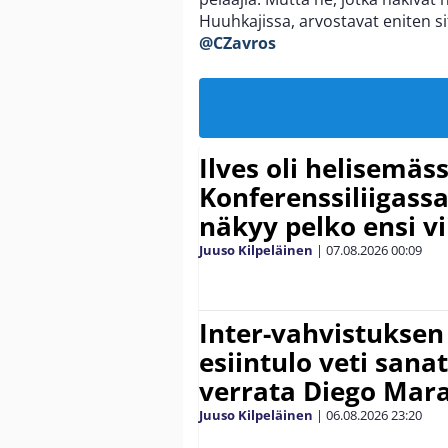
Huuhkajissa, arvostavat eniten si
@CZavros
Ilves oli helisemäs
Konferenssiliigassa 
näkyy pelko ensi vi
Juuso Kilpeläinen
|
07.08.2026
00:09
Inter-vahvistuksen
esiintulo veti sana
verrata Diego Mar
Juuso Kilpeläinen
|
06.08.2026
23:20