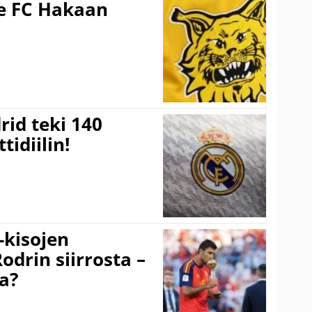
ee FC Hakaan
a
rid teki 140
tidiilin!
-kisojen
odrin siirrosta –
a?