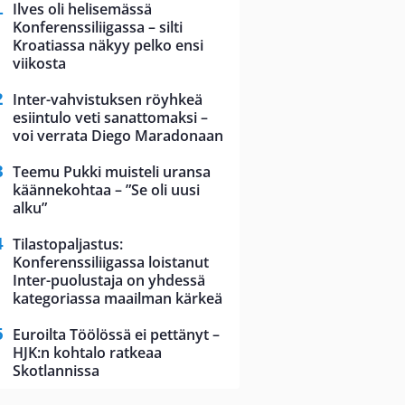
Ilves oli helisemässä
Konferenssiliigassa – silti
Kroatiassa näkyy pelko ensi
viikosta
Inter-vahvistuksen röyhkeä
esiintulo veti sanattomaksi –
voi verrata Diego Maradonaan
Teemu Pukki muisteli uransa
käännekohtaa – ”Se oli uusi
alku”
Tilastopaljastus:
Konferenssiliigassa loistanut
Inter-puolustaja on yhdessä
kategoriassa maailman kärkeä
Euroilta Töölössä ei pettänyt –
HJK:n kohtalo ratkeaa
Skotlannissa