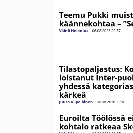
Teemu Pukki muist
käännekohtaa – ”Se
Väinö Helenius
|
06.08.2026
22:57
Tilastopaljastus: K
loistanut Inter-puo
yhdessä kategoria
kärkeä
Juuso Kilpeläinen
|
06.08.2026
22:18
Euroilta Töölössä e
kohtalo ratkeaa Sk