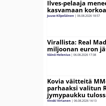
Ilves-pelaaja men
kasvamaan korko
Juuso Kilpeläinen
|
06.08.2026
18:57
Virallista: Real Mad
miljoonan euron jät
Väinö Helenius
|
06.08.2026
17:38
Kovia väitteitä MM
parhaaksi valitun R
jymypaukku tuloss
Vinski Virtanen
|
06.08.2026
14:13