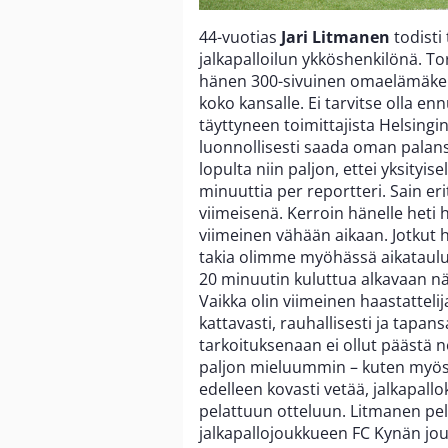
44-vuotias
Jari Litmanen
todisti
jalkapalloilun ykköshenkilönä. Tor
hänen 300-sivuinen omaelämäk
koko kansalle. Ei tarvitse olla enn
täyttyneen toimittajista Helsingi
luonnollisesti saada oman palan
lopulta niin paljon, ettei yksityise
minuuttia per reportteri. Sain er
viimeisenä. Kerroin hänelle heti h
viimeinen vähään aikaan. Jotkut 
takia olimme myöhässä aikataulust
20 minuutin kuluttua alkavaan nä
Vaikka olin viimeinen haastattelij
kattavasti, rauhallisesti ja tap
tarkoituksenaan ei ollut päästä no
paljon mieluummin – kuten myös al
edelleen kovasti vetää, jalkapallo
pelattuun otteluun. Litmanen pel
jalkapallojoukkueen FC Kynän jou