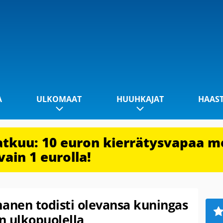
A
ULKOMAAT
HUUHKAJAT
HAAS
jatkuu: 10 euron kierrätysvapaa m
vain 1 eurolla!
manen todisti olevansa kuningas
en ulkopuolella