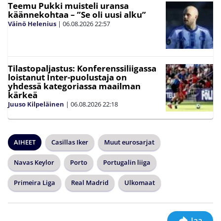
Teemu Pukki muisteli uransa
käännekohtaa – ”Se oli uusi alku”
Väinö Helenius
|
06.08.2026
22:57
Tilastopaljastus: Konferenssiliigassa
loistanut Inter-puolustaja on
yhdessä kategoriassa maailman
kärkeä
Juuso Kilpeläinen
|
06.08.2026
22:18
AIHEET
Casillas Iker
Muut eurosarjat
Navas Keylor
Porto
Portugalin liiga
Primeira Liga
Real Madrid
Ulkomaat
Jaa