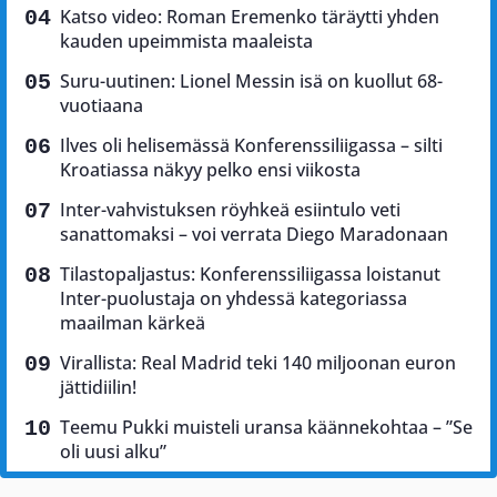
Katso video: Roman Eremenko täräytti yhden
kauden upeimmista maaleista
Suru-uutinen: Lionel Messin isä on kuollut 68-
vuotiaana
Ilves oli helisemässä Konferenssiliigassa – silti
Kroatiassa näkyy pelko ensi viikosta
Inter-vahvistuksen röyhkeä esiintulo veti
sanattomaksi – voi verrata Diego Maradonaan
Tilastopaljastus: Konferenssiliigassa loistanut
Inter-puolustaja on yhdessä kategoriassa
maailman kärkeä
Virallista: Real Madrid teki 140 miljoonan euron
jättidiilin!
Teemu Pukki muisteli uransa käännekohtaa – ”Se
oli uusi alku”