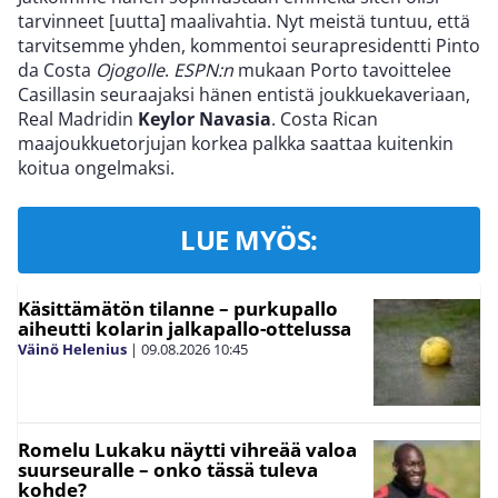
tarvinneet [uutta] maalivahtia. Nyt meistä tuntuu, että
tarvitsemme yhden, kommentoi seurapresidentti Pinto
da Costa
Ojogolle
.
ESPN:n
mukaan Porto tavoittelee
Casillasin seuraajaksi hänen entistä joukkuekaveriaan,
Real Madridin
Keylor Navasia
. Costa Rican
maajoukkuetorjujan korkea palkka saattaa kuitenkin
koitua ongelmaksi.
LUE MYÖS:
Käsittämätön tilanne – purkupallo
aiheutti kolarin jalkapallo-ottelussa
Väinö Helenius
|
09.08.2026
10:45
Romelu Lukaku näytti vihreää valoa
suurseuralle – onko tässä tuleva
kohde?