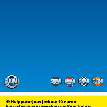
🎁 Huipputarjous jatkuu: 10 euron
kierrätysvapaa megakierros Reactoonz-