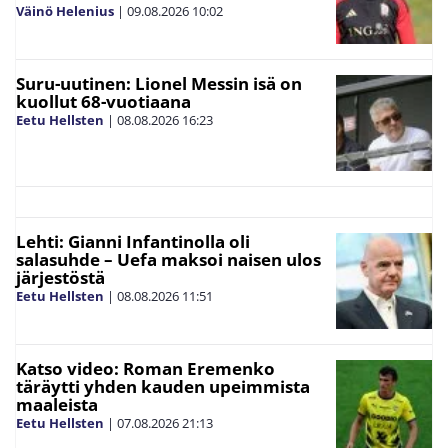
Väinö Helenius
|
09.08.2026
10:02
Suru-uutinen: Lionel Messin isä on
kuollut 68-vuotiaana
Eetu Hellsten
|
08.08.2026
16:23
Lehti: Gianni Infantinolla oli
salasuhde – Uefa maksoi naisen ulos
järjestöstä
Eetu Hellsten
|
08.08.2026
11:51
Katso video: Roman Eremenko
täräytti yhden kauden upeimmista
maaleista
Eetu Hellsten
|
07.08.2026
21:13