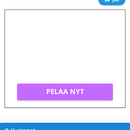
🎁 Huipputarjous jatkuu: 10
euron kierrätysvapaa
megakierros Reactoonz-
peliin – vain 1 eurolla!
Peli: Reactoonz
Vain uusille asiakkaille!
PELAA NYT