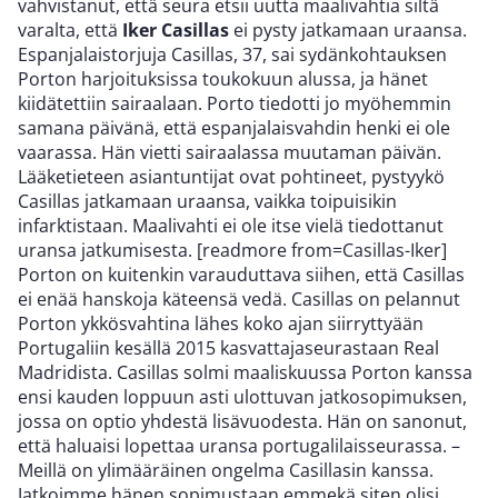
vahvistanut, että seura etsii uutta maalivahtia siltä
varalta, että
Iker Casillas
ei pysty jatkamaan uraansa.
Espanjalaistorjuja Casillas, 37, sai sydänkohtauksen
Porton harjoituksissa toukokuun alussa, ja hänet
kiidätettiin sairaalaan. Porto tiedotti jo myöhemmin
samana päivänä, että espanjalaisvahdin henki ei ole
vaarassa. Hän vietti sairaalassa muutaman päivän.
Lääketieteen asiantuntijat ovat pohtineet, pystyykö
Casillas jatkamaan uraansa, vaikka toipuisikin
infarktistaan. Maalivahti ei ole itse vielä tiedottanut
uransa jatkumisesta. [readmore from=Casillas-Iker]
Porton on kuitenkin varauduttava siihen, että Casillas
ei enää hanskoja käteensä vedä. Casillas on pelannut
Porton ykkösvahtina lähes koko ajan siirryttyään
Portugaliin kesällä 2015 kasvattajaseurastaan Real
Madridista. Casillas solmi maaliskuussa Porton kanssa
ensi kauden loppuun asti ulottuvan jatkosopimuksen,
jossa on optio yhdestä lisävuodesta. Hän on sanonut,
että haluaisi lopettaa uransa portugalilaisseurassa. –
Meillä on ylimääräinen ongelma Casillasin kanssa.
Jatkoimme hänen sopimustaan emmekä siten olisi