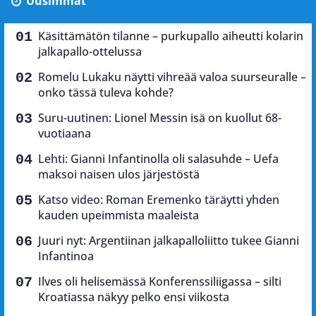
Uusimmat
Käsittämätön tilanne – purkupallo aiheutti kolarin
jalkapallo-ottelussa
Romelu Lukaku näytti vihreää valoa suurseuralle –
onko tässä tuleva kohde?
Suru-uutinen: Lionel Messin isä on kuollut 68-
vuotiaana
Lehti: Gianni Infantinolla oli salasuhde – Uefa
maksoi naisen ulos järjestöstä
Katso video: Roman Eremenko täräytti yhden
kauden upeimmista maaleista
Juuri nyt: Argentiinan jalkapalloliitto tukee Gianni
Infantinoa
Ilves oli helisemässä Konferenssiliigassa – silti
Kroatiassa näkyy pelko ensi viikosta