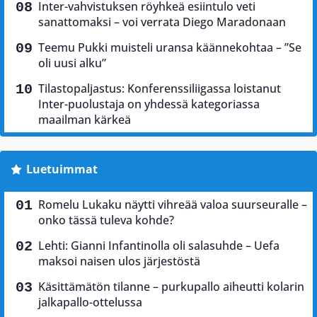
Inter-vahvistuksen röyhkeä esiintulo veti
sanattomaksi – voi verrata Diego Maradonaan
Teemu Pukki muisteli uransa käännekohtaa – ”Se
oli uusi alku”
Tilastopaljastus: Konferenssiliigassa loistanut
Inter-puolustaja on yhdessä kategoriassa
maailman kärkeä
Luetuimmat
Romelu Lukaku näytti vihreää valoa suurseuralle –
onko tässä tuleva kohde?
Lehti: Gianni Infantinolla oli salasuhde – Uefa
maksoi naisen ulos järjestöstä
Käsittämätön tilanne – purkupallo aiheutti kolarin
jalkapallo-ottelussa