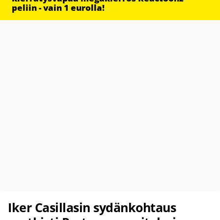
peliin - vain 1 eurolla!
Iker Casillasin sydänkohtaus