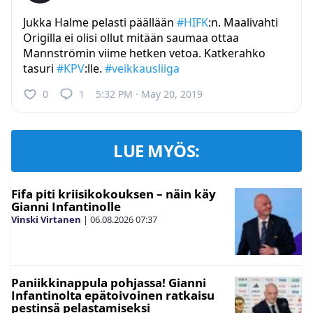
Jukka Halme pelasti päällään
#HIFK
:n. Maalivahti
Origilla ei olisi ollut mitään saumaa ottaa
Mannströmin viime hetken vetoa. Katkerahko
tasuri
#KPV
:lle.
#veikkausliiga
0
1
5:32 PM · May 20, 2019
LUE MYÖS:
Fifa piti kriisikokouksen – näin käy
Gianni Infantinolle
Vinski Virtanen
|
06.08.2026
07:37
Paniikkinappula pohjassa! Gianni
Infantinolta epätoivoinen ratkaisu
pestinsä pelastamiseksi