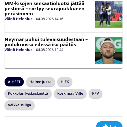
MM-kisojen sensaatioluotsi jättää
pestinsä – siirtyy seurajoukkueen
peräsimeen
Väinö Helenius
|
04.08.2026
14:16
Neymar puhui tulevaisuudestaan –
joulukuussa edessä iso päätös
Väinö Helenius
|
04.08.2026
12:44
AIHEET
Halme Jukka
HIFK
Kokkolan keskuskenttä
Koskimaa Ville
KPV
Veikkausliiga
Jaa