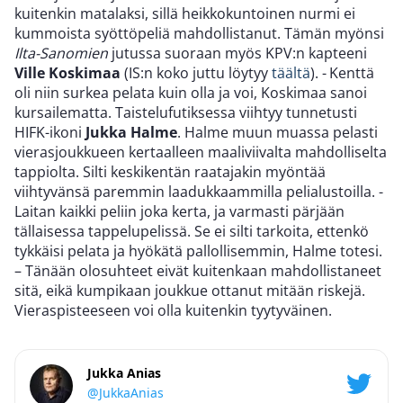
kuitenkin matalaksi, sillä heikkokuntoinen nurmi ei
kummoista syöttöpeliä mahdollistanut. Tämän myönsi
Ilta-Sanomien
jutussa suoraan myös KPV:n kapteeni
Ville Koskimaa
(IS:n koko juttu löytyy
täältä
). - Kenttä
oli niin surkea pelata kuin olla ja voi, Koskimaa sanoi
kursailematta. Taistelufutiksessa viihtyy tunnetusti
HIFK-ikoni
Jukka Halme
. Halme muun muassa pelasti
vierasjoukkueen kertaalleen maaliviivalta mahdolliselta
tappiolta. Silti keskikentän raatajakin myöntää
viihtyvänsä paremmin laadukkaammilla pelialustoilla. -
Laitan kaikki peliin joka kerta, ja varmasti pärjään
tällaisessa tappelupelissä. Se ei silti tarkoita, ettenkö
tykkäisi pelata ja hyökätä pallollisemmin, Halme totesi.
– Tänään olosuhteet eivät kuitenkaan mahdollistaneet
sitä, eikä kumpikaan joukkue ottanut mitään riskejä.
Vieraspisteeseen voi olla kuitenkin tyytyväinen.
Jukka Anias
@JukkaAnias