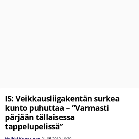
IS: Veikkausliigakentän surkea
kunto puhuttaa – ”Varmasti
pärjään tällaisessa
tappelupelissä”
Heikki Kuparinen
21.05.2019
10:39