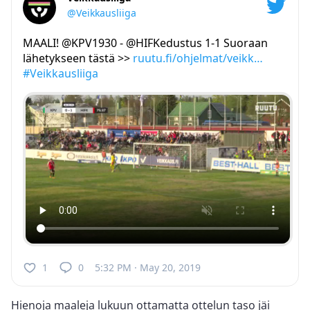
@Veikkausliiga
MAALI! @KPV1930 - @HIFKedustus 1-1 Suoraan
lähetykseen tästä >>
ruutu.fi/ohjelmat/veikk…
#Veikkausliiga
1
0
5:32 PM · May 20, 2019
Hienoja maaleja lukuun ottamatta ottelun taso jäi