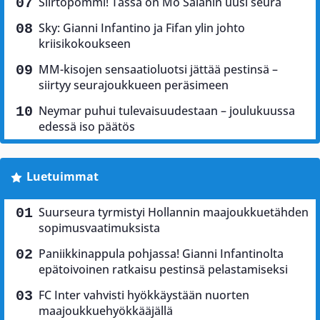
Siirtopommi! Tässä on Mo Salahin uusi seura
Sky: Gianni Infantino ja Fifan ylin johto
kriisikokoukseen
MM-kisojen sensaatioluotsi jättää pestinsä –
siirtyy seurajoukkueen peräsimeen
Neymar puhui tulevaisuudestaan – joulukuussa
edessä iso päätös
Luetuimmat
Suurseura tyrmistyi Hollannin maajoukkuetähden
sopimusvaatimuksista
Paniikkinappula pohjassa! Gianni Infantinolta
epätoivoinen ratkaisu pestinsä pelastamiseksi
FC Inter vahvisti hyökkäystään nuorten
maajoukkuehyökkääjällä