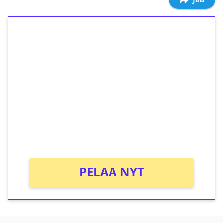
1€ = 10€ arvosta
ilmaiskierroksia ilman
kierrätystä!
Talleta 1€
Saat heti 50 ilmaiskierrosta Tuohi 1000 -
peliin (arvo 0,20€ per kierros)!
Ei kierrätysvaatimusta!
PELAA NYT