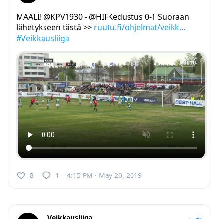
MAALI! @KPV1930 - @HIFKedustus 0-1 Suoraan
lähetykseen tästä >>
ruutu.fi/ohjelmat/veikk…
#Veikkausliiga
8
1
4:15 PM · May 20, 2019
Veikkausliiga