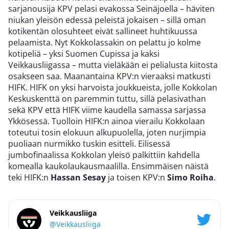
sarjanousija KPV pelasi evakossa Seinäjoella – häviten
niukan yleisön edessä peleistä jokaisen – sillä oman
kotikentän olosuhteet eivät sallineet huhtikuussa
pelaamista. Nyt Kokkolassakin on pelattu jo kolme
kotipeliä – yksi Suomen Cupissa ja kaksi
Veikkausliigassa – mutta vieläkään ei pelialusta kiitosta
osakseen saa. Maanantaina KPV:n vieraaksi matkusti
HIFK. HIFK on yksi harvoista joukkueista, jolle Kokkolan
Keskuskenttä on paremmin tuttu, sillä pelasivathan
sekä KPV että HIFK viime kaudella samassa sarjassa
Ykkösessä. Tuolloin HIFK:n ainoa vierailu Kokkolaan
toteutui tosin elokuun alkupuolella, joten nurjimpia
puoliaan nurmikko tuskin esitteli. Eilisessä
jumbofinaalissa Kokkolan yleisö palkittiin kahdella
komealla kaukolaukausmaalilla. Ensimmäisen näistä
teki HIFK:n
Hassan Sesay
ja toisen KPV:n
Simo Roiha
.
Veikkausliiga
@Veikkausliiga