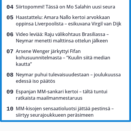
Siirtopommi! Tässä on Mo Salahin uusi seura
Haastattelu: Amara Nallo kertoi arvokkaan
oppinsa Liverpoolista – esikuvana Virgil van Dijk
Video leviää: Raju välikohtaus Brasiliassa –
Neymar menetti malttinsa ottelun jälkeen
Arsene Wenger järkyttyi Fifan
kohusuunnitelmasta – ”Kuulin siitä median
kautta”
Neymar puhui tulevaisuudestaan – joulukuussa
edessä iso päätös
Espanjan MM-sankari kertoi – tältä tuntui
ratkaista maailmanmestaruus
MM-kisojen sensaatioluotsi jättää pestinsä –
siirtyy seurajoukkueen peräsimeen