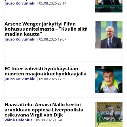
Juuso Koivumäki
|
05.08.2026
23:14
Arsene Wenger järkyttyi Fifan
kohusuunnitelmasta – ”Kuulin siitä
median kautta”
Juuso Koivumäki
|
05.08.2026
19:07
FC Inter vahvisti hyökkäystään
nuorten maajoukkuehyökkääjällä
Juuso Koivumäki
|
05.08.2026
17:59
Haastattelu: Amara Nallo kertoi
arvokkaan oppinsa Liverpoolista –
esikuvana Virgil van Dijk
Väinö Helenius
|
05.08.2026
15:48