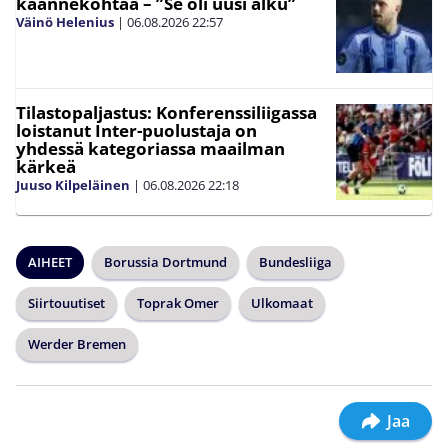
käännekohtaa – ”Se oli uusi alku”
Väinö Helenius
|
06.08.2026
22:57
Tilastopaljastus: Konferenssiliigassa
loistanut Inter-puolustaja on
yhdessä kategoriassa maailman
kärkeä
Juuso Kilpeläinen
|
06.08.2026
22:18
AIHEET
Borussia Dortmund
Bundesliiga
Siirtouutiset
Toprak Omer
Ulkomaat
Werder Bremen
Jaa