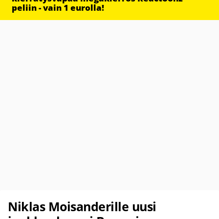
peliin - vain 1 eurolla!
Niklas Moisanderille uusi