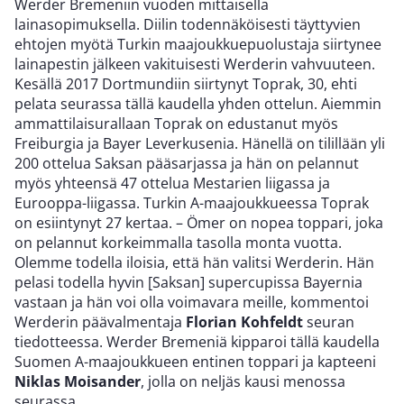
Werder Bremeniin vuoden mittaisella
lainasopimuksella. Diilin todennäköisesti täyttyvien
ehtojen myötä Turkin maajoukkuepuolustaja siirtynee
lainapestin jälkeen vakituisesti Werderin vahvuuteen.
Kesällä 2017 Dortmundiin siirtynyt Toprak, 30, ehti
pelata seurassa tällä kaudella yhden ottelun. Aiemmin
ammattilaisurallaan Toprak on edustanut myös
Freiburgia ja Bayer Leverkusenia. Hänellä on tilillään yli
200 ottelua Saksan pääsarjassa ja hän on pelannut
myös yhteensä 47 ottelua Mestarien liigassa ja
Eurooppa-liigassa. Turkin A-maajoukkueessa Toprak
on esiintynyt 27 kertaa. – Ömer on nopea toppari, joka
on pelannut korkeimmalla tasolla monta vuotta.
Olemme todella iloisia, että hän valitsi Werderin. Hän
pelasi todella hyvin [Saksan] supercupissa Bayernia
vastaan ja hän voi olla voimavara meille, kommentoi
Werderin päävalmentaja
Florian Kohfeldt
seuran
tiedotteessa. Werder Bremeniä kipparoi tällä kaudella
Suomen A-maajoukkueen entinen toppari ja kapteeni
Niklas Moisander
, jolla on neljäs kausi menossa
seurassa.