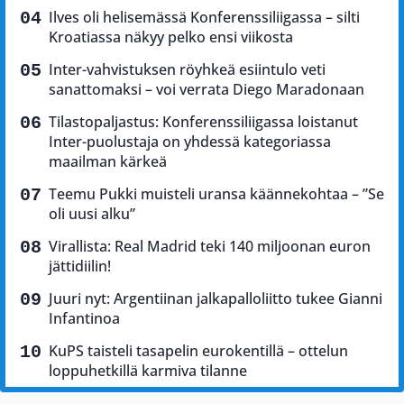
Ilves oli helisemässä Konferenssiliigassa – silti
Kroatiassa näkyy pelko ensi viikosta
Inter-vahvistuksen röyhkeä esiintulo veti
sanattomaksi – voi verrata Diego Maradonaan
Tilastopaljastus: Konferenssiliigassa loistanut
Inter-puolustaja on yhdessä kategoriassa
maailman kärkeä
Teemu Pukki muisteli uransa käännekohtaa – ”Se
oli uusi alku”
Virallista: Real Madrid teki 140 miljoonan euron
jättidiilin!
Juuri nyt: Argentiinan jalkapalloliitto tukee Gianni
Infantinoa
KuPS taisteli tasapelin eurokentillä – ottelun
loppuhetkillä karmiva tilanne