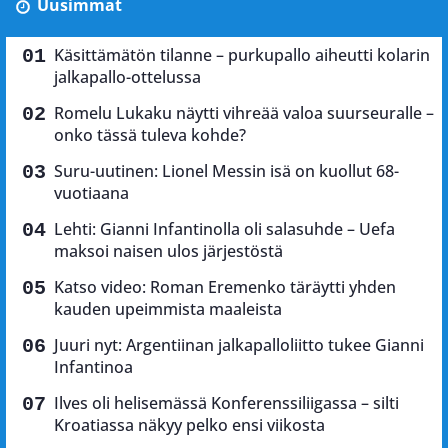
Uusimmat
Käsittämätön tilanne – purkupallo aiheutti kolarin
jalkapallo-ottelussa
Romelu Lukaku näytti vihreää valoa suurseuralle –
onko tässä tuleva kohde?
Suru-uutinen: Lionel Messin isä on kuollut 68-
vuotiaana
Lehti: Gianni Infantinolla oli salasuhde – Uefa
maksoi naisen ulos järjestöstä
Katso video: Roman Eremenko täräytti yhden
kauden upeimmista maaleista
Juuri nyt: Argentiinan jalkapalloliitto tukee Gianni
Infantinoa
Ilves oli helisemässä Konferenssiliigassa – silti
Kroatiassa näkyy pelko ensi viikosta