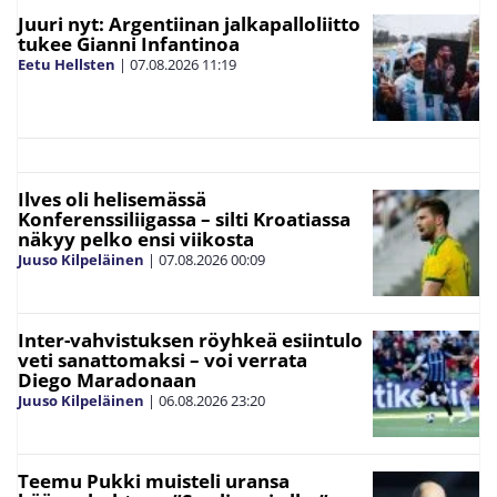
Juuri nyt: Argentiinan jalkapalloliitto
tukee Gianni Infantinoa
Eetu Hellsten
|
07.08.2026
11:19
Ilves oli helisemässä
Konferenssiliigassa – silti Kroatiassa
näkyy pelko ensi viikosta
Juuso Kilpeläinen
|
07.08.2026
00:09
Inter-vahvistuksen röyhkeä esiintulo
veti sanattomaksi – voi verrata
Diego Maradonaan
Juuso Kilpeläinen
|
06.08.2026
23:20
Teemu Pukki muisteli uransa