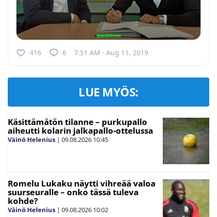
416
6
7:51 AM · Aug 11, 2019
LUE MYÖS:
Käsittämätön tilanne – purkupallo
aiheutti kolarin jalkapallo-ottelussa
Väinö Helenius
|
09.08.2026
10:45
Romelu Lukaku näytti vihreää valoa
suurseuralle – onko tässä tuleva
kohde?
Väinö Helenius
|
09.08.2026
10:02