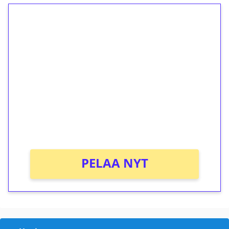
1€ = 10€ arvosta
ilmaiskierroksia ilman
kierrätystä!
Talleta 1€
Saat heti 50 ilmaiskierrosta Tuohi 1000 -
peliin (arvo 0,20€ per kierros)!
Ei kierrätysvaatimusta!
PELAA NYT