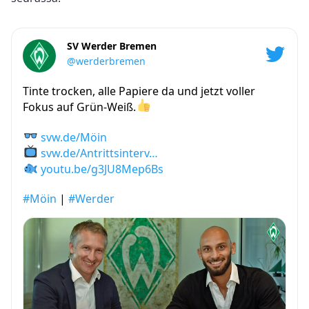
SV Werder Bremen
@werderbremen
Tinte trocken, alle Papiere da und jetzt voller
Fokus auf Grün-Weiß.
svw.de/Möin
svw.de/Antrittsinterv…
youtu.be/g3JU8Mep6Bs
#Möin
|
#Werder