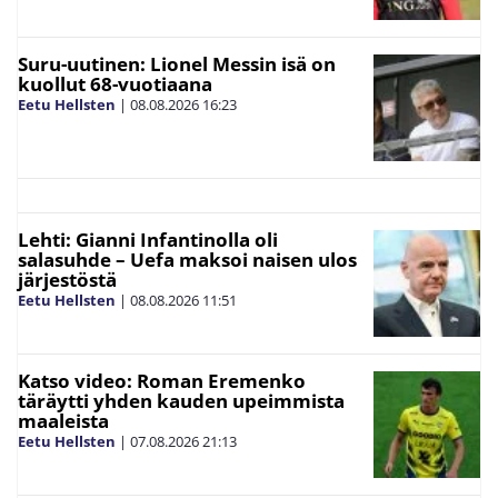
Suru-uutinen: Lionel Messin isä on
kuollut 68-vuotiaana
Eetu Hellsten
|
08.08.2026
16:23
Lehti: Gianni Infantinolla oli
salasuhde – Uefa maksoi naisen ulos
järjestöstä
Eetu Hellsten
|
08.08.2026
11:51
Katso video: Roman Eremenko
täräytti yhden kauden upeimmista
maaleista
Eetu Hellsten
|
07.08.2026
21:13