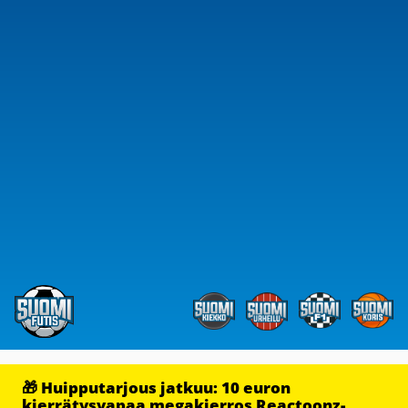
🎁 Huipputarjous jatkuu: 10 euron
kierrätysvapaa megakierros Reactoonz-