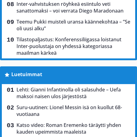
Inter-vahvistuksen röyhkeä esiintulo veti
sanattomaksi – voi verrata Diego Maradonaan
Teemu Pukki muisteli uransa käännekohtaa – ”Se
oli uusi alku”
Tilastopaljastus: Konferenssiliigassa loistanut
Inter-puolustaja on yhdessä kategoriassa
maailman kärkeä
Luetuimmat
Lehti: Gianni Infantinolla oli salasuhde – Uefa
maksoi naisen ulos järjestöstä
Suru-uutinen: Lionel Messin isä on kuollut 68-
vuotiaana
Katso video: Roman Eremenko täräytti yhden
kauden upeimmista maaleista