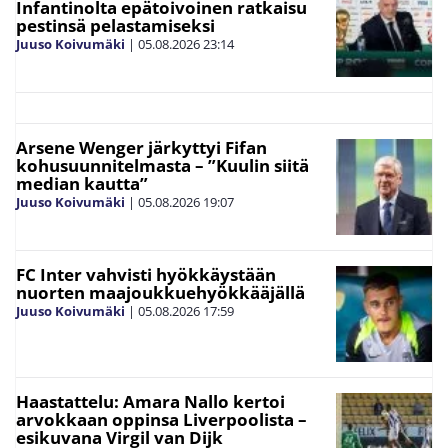
Infantinolta epätoivoinen ratkaisu
pestinsä pelastamiseksi
Juuso Koivumäki
|
05.08.2026
23:14
Arsene Wenger järkyttyi Fifan
kohusuunnitelmasta – ”Kuulin siitä
median kautta”
Juuso Koivumäki
|
05.08.2026
19:07
FC Inter vahvisti hyökkäystään
nuorten maajoukkuehyökkääjällä
Juuso Koivumäki
|
05.08.2026
17:59
Haastattelu: Amara Nallo kertoi
arvokkaan oppinsa Liverpoolista –
esikuvana Virgil van Dijk