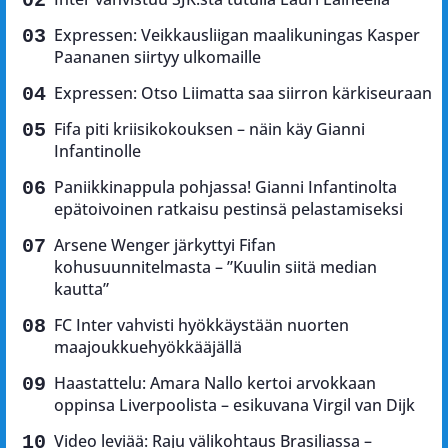
Expressen: Veikkausliigan maalikuningas Kasper
Paananen siirtyy ulkomaille
Expressen: Otso Liimatta saa siirron kärkiseuraan
Fifa piti kriisikokouksen – näin käy Gianni
Infantinolle
Paniikkinappula pohjassa! Gianni Infantinolta
epätoivoinen ratkaisu pestinsä pelastamiseksi
Arsene Wenger järkyttyi Fifan
kohusuunnitelmasta – ”Kuulin siitä median
kautta”
FC Inter vahvisti hyökkäystään nuorten
maajoukkuehyökkääjällä
Haastattelu: Amara Nallo kertoi arvokkaan
oppinsa Liverpoolista – esikuvana Virgil van Dijk
Video leviää: Raju välikohtaus Brasiliassa –