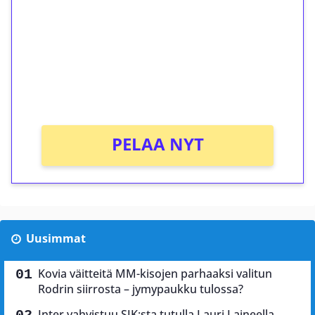
Talleta 1€
Saat heti 50 ilmaiskierrosta Tuohi 1000 -
peliin (arvo 0,20€ per kierros)!
Ei kierrätysvaatimusta!
PELAA NYT
Uusimmat
Kovia väitteitä MM-kisojen parhaaksi valitun
Rodrin siirrosta – jymypaukku tulossa?
Inter vahvistuu SJK:sta tutulla Lauri Laineella