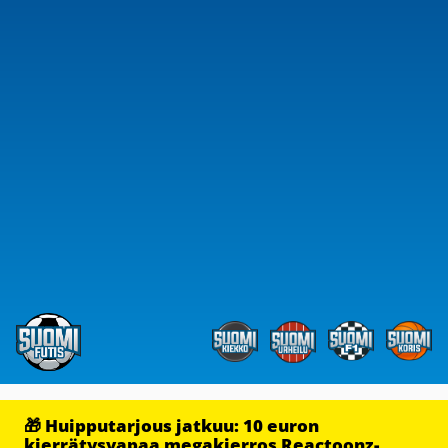
🎁 Huipputarjous jatkuu: 10 euron
kierrätysvapaa megakierros Reactoonz-