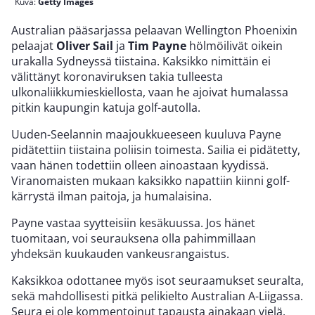
Kuva:
Getty Images
Australian pääsarjassa pelaavan Wellington Phoenixin
pelaajat
Oliver Sail
ja
Tim Payne
hölmöilivät oikein
urakalla Sydneyssä tiistaina. Kaksikko nimittäin ei
välittänyt koronaviruksen takia tulleesta
ulkonaliikkumieskiellosta, vaan he ajoivat humalassa
pitkin kaupungin katuja golf-autolla.
Uuden-Seelannin maajoukkueeseen kuuluva Payne
pidätettiin tiistaina poliisin toimesta. Sailia ei pidätetty,
vaan hänen todettiin olleen ainoastaan kyydissä.
Viranomaisten mukaan kaksikko napattiin kiinni golf-
kärrystä ilman paitoja, ja humalaisina.
Payne vastaa syytteisiin kesäkuussa. Jos hänet
tuomitaan, voi seurauksena olla pahimmillaan
yhdeksän kuukauden vankeusrangaistus.
Kaksikkoa odottanee myös isot seuraamukset seuralta,
sekä mahdollisesti pitkä pelikielto Australian A-Liigassa.
Seura ei ole kommentoinut tapausta ainakaan vielä.