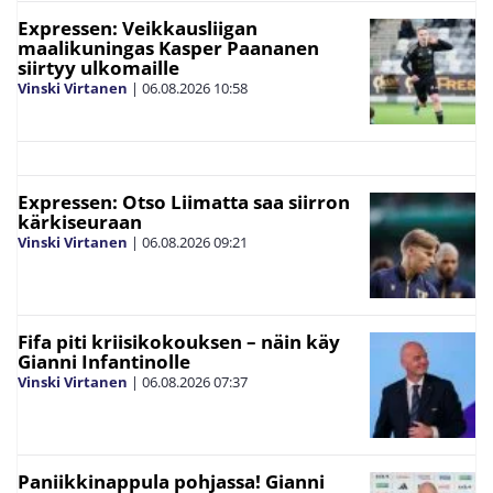
Expressen: Veikkausliigan
maalikuningas Kasper Paananen
siirtyy ulkomaille
Vinski Virtanen
|
06.08.2026
10:58
Expressen: Otso Liimatta saa siirron
kärkiseuraan
Vinski Virtanen
|
06.08.2026
09:21
Fifa piti kriisikokouksen – näin käy
Gianni Infantinolle
Vinski Virtanen
|
06.08.2026
07:37
Paniikkinappula pohjassa! Gianni