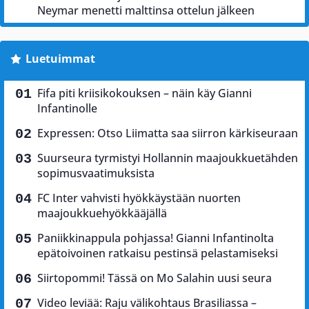
Neymar menetti malttinsa ottelun jälkeen
Luetuimmat
Fifa piti kriisikokouksen – näin käy Gianni
Infantinolle
Expressen: Otso Liimatta saa siirron kärkiseuraan
Suurseura tyrmistyi Hollannin maajoukkuetähden
sopimusvaatimuksista
FC Inter vahvisti hyökkäystään nuorten
maajoukkuehyökkääjällä
Paniikkinappula pohjassa! Gianni Infantinolta
epätoivoinen ratkaisu pestinsä pelastamiseksi
Siirtopommi! Tässä on Mo Salahin uusi seura
Video leviää: Raju välikohtaus Brasiliassa –