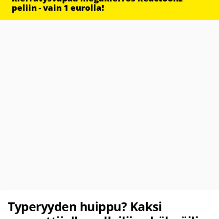
peliin - vain 1 eurolla!
Typeryyden huippu? Kaksi