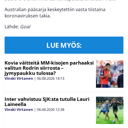
Australian pääsarja keskeytettiin vasta tiistaina
koronaviruksen takia.
Lähde:
Goal
LUE MYÖS:
Kovia väitteitä MM-kisojen parhaaksi
valitun Rodrin siirrosta –
jymypaukku tulossa?
Vinski Virtanen
|
06.08.2026
14:13
Inter vahvistuu SJK:sta tutulla Lauri
Laineella
Vinski Virtanen
|
06.08.2026
12:38