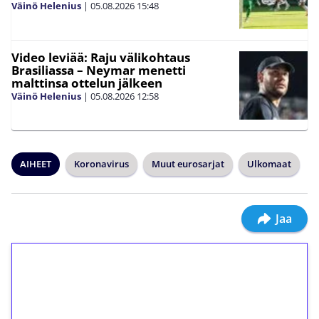
Väinö Helenius
|
05.08.2026
15:48
Video leviää: Raju välikohtaus
Brasiliassa – Neymar menetti
malttinsa ottelun jälkeen
Väinö Helenius
|
05.08.2026
12:58
AIHEET
Koronavirus
Muut eurosarjat
Ulkomaat
Jaa
1€ = 10€ arvosta
ilmaiskierroksia ilman
kierrätystä!