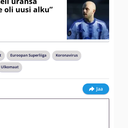
eli uransa
 oli uusi alku”
t
Euroopan Superliiga
Koronavirus
Ulkomaat
Jaa
jatkuu: 10 euron
gakierros Reactoonz-peliin