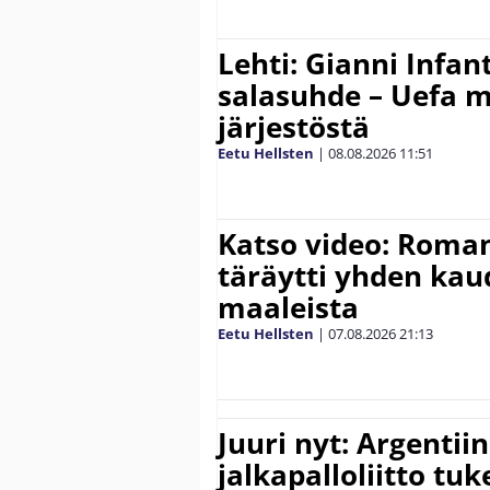
Lehti: Gianni Infant
salasuhde – Uefa m
järjestöstä
Eetu Hellsten
|
08.08.2026
11:51
Katso video: Roma
täräytti yhden ka
maaleista
Eetu Hellsten
|
07.08.2026
21:13
Juuri nyt: Argentii
jalkapalloliitto tu