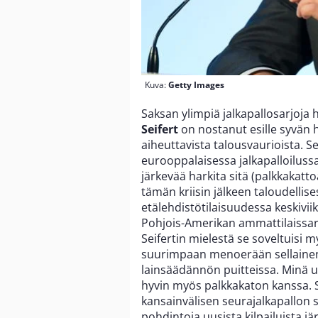
Kuva:
Getty Images
Saksan ylimpiä jalkapallosarjoja 
Seifert
on nostanut esille syvän 
aiheuttavista talousvaurioista. Se
eurooppalaisessa jalkapalloilussa
järkevää harkita sitä (palkkakat
tämän kriisin jälkeen taloudellise
etälehdistötilaisuudessa keskivii
Pohjois-Amerikan ammattilaissarj
Seifertin mielestä se soveltuisi 
suurimpaan menoerään sellainen 
lainsäädännön puitteissa. Minä usk
hyvin myös palkkakaton kanssa. S
kansainvälisen seurajalkapallon 
pohdintoja uusista kilpailuista 