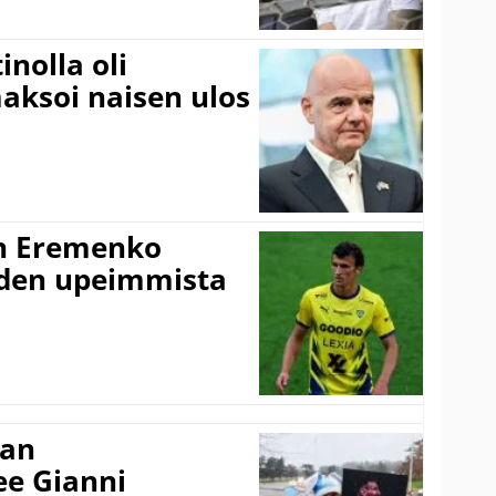
inolla oli
aksoi naisen ulos
n Eremenko
uden upeimmista
nan
kee Gianni