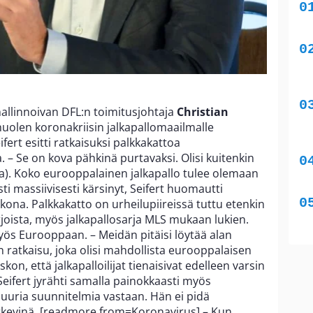
hallinnoivan DFL:n toimitusjohtaja
Christian
huolen koronakriisin jalkapallomaailmalle
ifert esitti ratkaisuksi palkkakattoa
. – Se on kova pähkinä purtavaksi. Olisi kuitenkin
toa). Koko eurooppalainen jalkapallo tulee olemaan
sti massiivisesti kärsinyt, Seifert huomautti
kkona. Palkkakatto on urheilupiireissä tuttu etenkin
oista, myös jalkapallosarja MLS mukaan lukien.
myös Eurooppaan. – Meidän pitäisi löytää alan
ratkaisu, joka olisi mahdollista eurooppalaisen
on, että jalkapalloilijat tienaisivat edelleen varsin
eifert jyrähti samalla painokkaasti myös
suuria suunnitelmia vastaan. Hän ei pidä
järkevinä. [readmore from=Koronavirus] – Kun