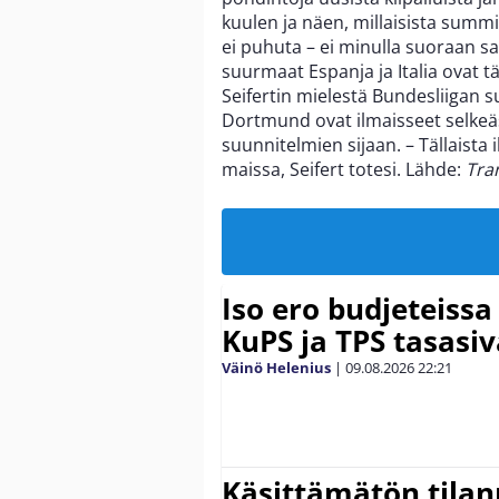
kuulen ja näen, millaisista summ
ei puhuta – ei minulla suoraan sa
suurmaat Espanja ja Italia ovat 
Seifertin mielestä Bundesliigan
Dortmund ovat ilmaisseet selkeäs
suunnitelmien sijaan. – Tällaista
maissa, Seifert totesi. Lähde:
Tra
Iso ero budjeteissa
KuPS ja TPS tasasiv
Väinö Helenius
|
09.08.2026
22:21
Käsittämätön tilan