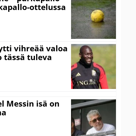
lkapallo-ottelussa
tti vihreää valoa
o tässä tuleva
l Messin isä on
na