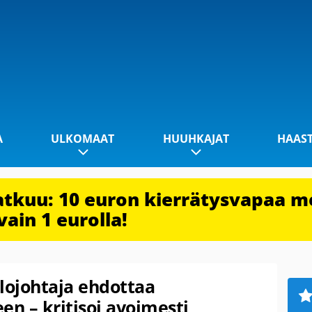
A
ULKOMAAT
HUUHKAJAT
HAAS
jatkuu: 10 euron kierrätysvapaa m
vain 1 eurolla!
lojohtaja ehdottaa
en – kritisoi avoimesti