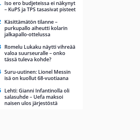
Iso ero budjeteissa ei näkynyt
– KuPS ja TPS tasasivat pisteet
Käsittämätön tilanne –
purkupallo aiheutti kolarin
jalkapallo-ottelussa
Romelu Lukaku näytti vihreää
valoa suurseuralle – onko
tässä tuleva kohde?
Suru-uutinen: Lionel Messin
isä on kuollut 68-vuotiaana
Lehti: Gianni Infantinolla oli
salasuhde – Uefa maksoi
naisen ulos järjestöstä