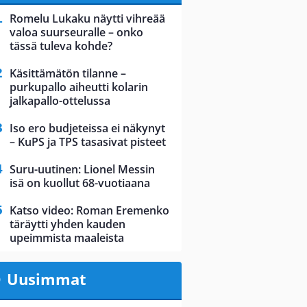
Romelu Lukaku näytti vihreää
valoa suurseuralle – onko
tässä tuleva kohde?
Käsittämätön tilanne –
purkupallo aiheutti kolarin
jalkapallo-ottelussa
Iso ero budjeteissa ei näkynyt
– KuPS ja TPS tasasivat pisteet
Suru-uutinen: Lionel Messin
isä on kuollut 68-vuotiaana
Katso video: Roman Eremenko
täräytti yhden kauden
upeimmista maaleista
Uusimmat