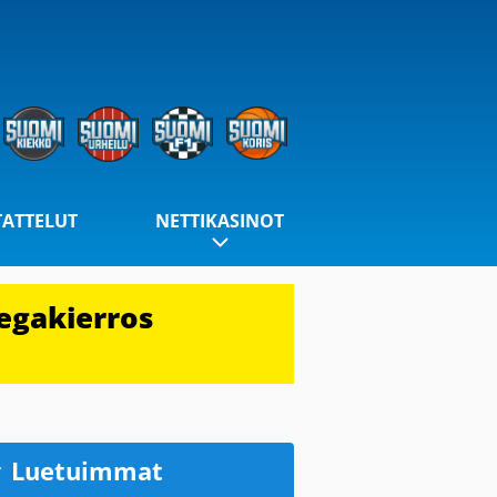
TATTELUT
NETTIKASINOT
egakierros
Luetuimmat