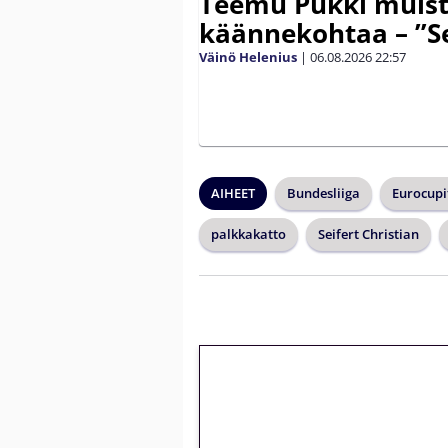
Teemu Pukki muist
käännekohtaa – ”Se
Väinö Helenius
|
06.08.2026
22:57
AIHEET
Bundesliiga
Eurocupi
palkkakatto
Seifert Christian
🎁 Huipputarjous 
kierrätysvapaa me
– vain 1 eurolla!