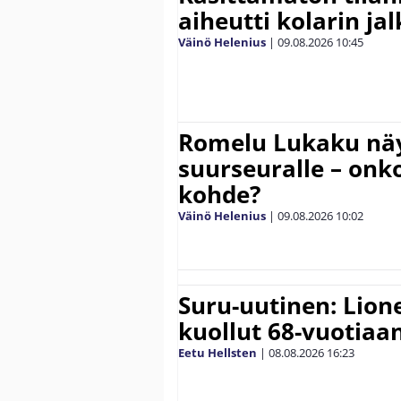
aiheutti kolarin ja
Väinö Helenius
|
09.08.2026
10:45
Romelu Lukaku näy
suurseuralle – onk
kohde?
Väinö Helenius
|
09.08.2026
10:02
Suru-uutinen: Lione
kuollut 68-vuotiaa
Eetu Hellsten
|
08.08.2026
16:23