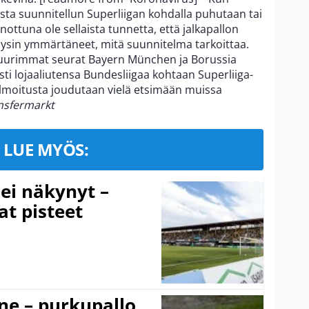
ista suunnitellun Superliigan kohdalla puhutaan tai
nottuna ole sellaista tunnetta, että jalkapallon
täysin ymmärtäneet, mitä suunnitelma tarkoittaa.
 suurimmat seurat Bayern München ja Borussia
ti lojaaliutensa Bundesliigaa kohtaan Superliiga-
 ilmoitusta joudutaan vielä etsimään muissa
nsfermarkt
LUE MYÖS:
 ei näkynyt –
at pisteet
ne – purkupallo