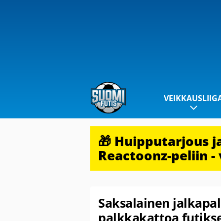
VEIKKAUSLIIG
🎁 Huipputarjous 
Reactoonz-peliin - 
Saksalainen jalkapal
palkkakattoa futikse