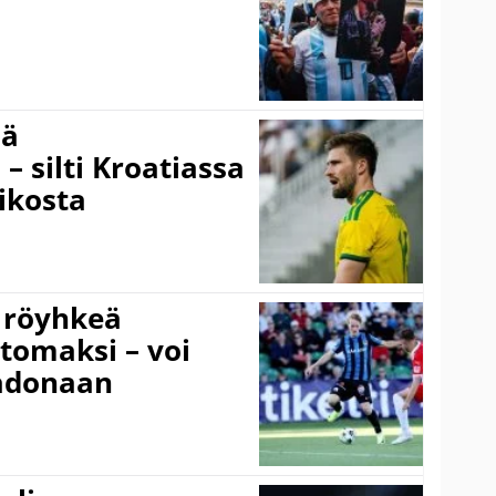
sä
– silti Kroatiassa
ikosta
 röyhkeä
ttomaksi – voi
adonaan