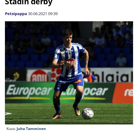
Stadin derby
Petsipappa
30.06.2021
09:39
Kuva:
Juha Tamminen