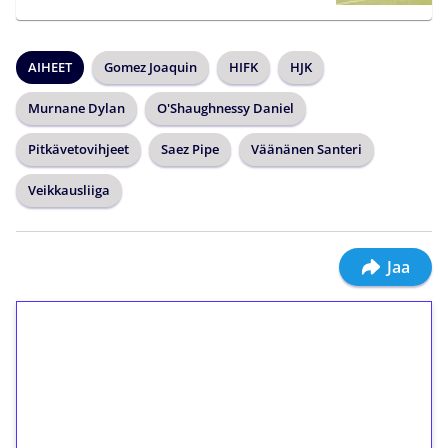
AIHEET
Gomez Joaquin
HIFK
HJK
Murnane Dylan
O'Shaughnessy Daniel
Pitkävetovihjeet
Saez Pipe
Väänänen Santeri
Veikkausliiga
Jaa
1€ = 10€ arvosta
ilmaiskierroksia ilman
kierrätystä!