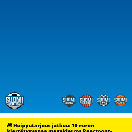
🎁 Huipputarjous jatkuu: 10 euron
kierrätysvapaa megakierros Reactoonz-