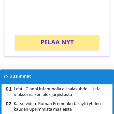
Talleta 1€
Saat heti 50 ilmaiskierrosta Tuohi 1000 -
peliin (arvo 0,20€ per kierros)!
Ei kierrätysvaatimusta!
PELAA NYT
Uusimmat
Lehti: Gianni Infantinolla oli salasuhde – Uefa
maksoi naisen ulos järjestöstä
Katso video: Roman Eremenko täräytti yhden
kauden upeimmista maaleista