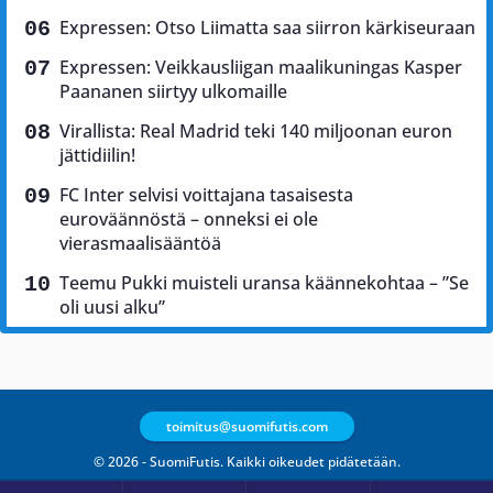
Expressen: Otso Liimatta saa siirron kärkiseuraan
Expressen: Veikkausliigan maalikuningas Kasper
Paananen siirtyy ulkomaille
Virallista: Real Madrid teki 140 miljoonan euron
jättidiilin!
FC Inter selvisi voittajana tasaisesta
euroväännöstä – onneksi ei ole
vierasmaalisääntöä
Teemu Pukki muisteli uransa käännekohtaa – ”Se
oli uusi alku”
toimitus@suomifutis.com
© 2026 - SuomiFutis. Kaikki oikeudet pidätetään.