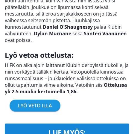
kotimaan kentillä, kuin vahvasta nimilistasta voisi
päätelläkin. Joukkue on lipumassa kohti selvää
mestaruutta, sillä eroa sarjakakkoseen on jo tässä
vaiheessa seitsemän pistettä. Huuhkajissa
kunnostautunut
Daniel O’Shaugnessy
palaa Klubin
vahvuuteen.
Dylan Murnane
sekä
Santeri Väänänen
ovat poissa.
Lyö vetoa ottelusta:
HIFK on aika ajoin laittanut Klubin derbyissä tiukoille, ja
niin voi käydä tälläkin kertaa. Vetopuolella kiinnostaa
runsasmaalisuus – joukkueiden välisissä otteluissa on
ollut tapahtumia viime aikoina. Vetoihin siis
Ottelussa
yli 2.5 maalia kertoimella 1,86.
LYÖ VETO ILLA
LUE MYÖS: