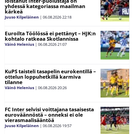
loistanut Inter-puolustaja on
yhdessä kategoriassa maailman
kärkeä
Juuso Kilpeläinen
|
06.08.2026
22:18
Euroilta Töölössä ei pettänyt – HJK:n
kohtalo ratkeaa Skotlannissa
Väinö Helenius
|
06.08.2026
21:07
KuPS taisteli tasapelin eurokentillä –
ottelun loppuhetkillä karmiva
tilanne
Väinö Helenius
|
06.08.2026
20:26
FC Inter selvisi voittajana tasaisesta
euroväännöstä – onneksi ei ole
vierasmaalisääntöä
Juuso Kilpeläinen
|
06.08.2026
19:57