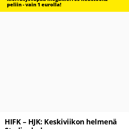
peliin - vain 1 eurolla!
HIFK – HJK: Keskiviikon helmenä