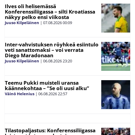
Ilves oli helisemässä
Konferenssiliigassa – silti Kroatiassa
näkyy pelko ensi viikosta
Juuso Kilpeläinen
|
07.08.2026
00:09
Inter-vahvistuksen röyhkeä esiintulo
veti sanattomaksi – voi verrata
Diego Maradonaan
Juuso Kilpeläinen
|
06.08.2026
23:20
Teemu Pukki muisteli uransa
käännekohtaa – ”Se oli uusi alku”
Väinö Helenius
|
06.08.2026
22:57
Tilastopaljastus: Konferenssiliigassa