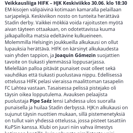
Veikkausliiga HIFK – HJK Keskiviikko 30.06. klo 18:30
EM-kisojen välipäivinä kotimaan kamaralla pelaillaan
sarjapelejä. Keskiviikon nosto on tunteita herättävä
Stadin derby. Vaikkei mökkiä voida rajoitusten myötä
aivan täyteen ottaakaan, on odotettavissa kuuma
jalkapalloilta matsia edeltävine kulkueineen.
Molemmilla Helsingin joukkueilla alkukausi on ollut
lupauksia herättävä. HIFK on kärsinyt alkukaudesta
vain yhden tappion, ja
Joaquin Gómezin
suojattien
tavoite on tiukasti ylemmässä loppusarjassa.
Mielellään palloa pitävät punaiset ovat olleet sekä
vauhdikas että tiukasti puolustava nippu. Edellisessä
ottelussa HIFK pelasi vieraissa maalittoman tasapelin
FC Lahtea vastaan. Tasaisessa pelissä pistejako oli
täysin oikea lopputulema. Avauksen pelaajista
puolustaja
Pipe Saéz
lensi Lahdessa ulos suoralla
punaisella ja huilaa Stadin derbyssä. HJK:n alkukausi on
sujunut täysin nuottien mukaan, sillä pistemenetyksiä
on tullut vain yhdessä ottelussa, jossa pisteet tasattiin
KuPSin kanssa. Klubi on juuri niin vahva ilmestys