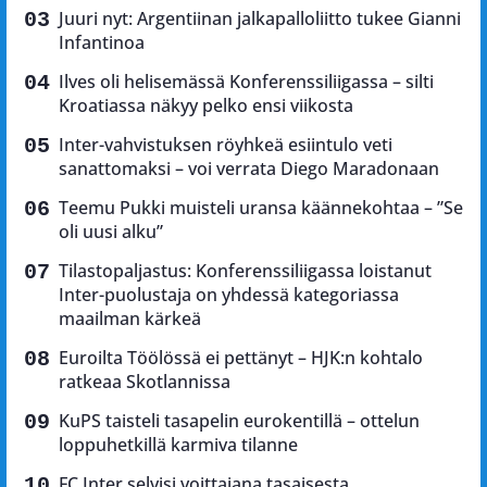
Juuri nyt: Argentiinan jalkapalloliitto tukee Gianni
Infantinoa
Ilves oli helisemässä Konferenssiliigassa – silti
Kroatiassa näkyy pelko ensi viikosta
Inter-vahvistuksen röyhkeä esiintulo veti
sanattomaksi – voi verrata Diego Maradonaan
Teemu Pukki muisteli uransa käännekohtaa – ”Se
oli uusi alku”
Tilastopaljastus: Konferenssiliigassa loistanut
Inter-puolustaja on yhdessä kategoriassa
maailman kärkeä
Euroilta Töölössä ei pettänyt – HJK:n kohtalo
ratkeaa Skotlannissa
KuPS taisteli tasapelin eurokentillä – ottelun
loppuhetkillä karmiva tilanne
FC Inter selvisi voittajana tasaisesta