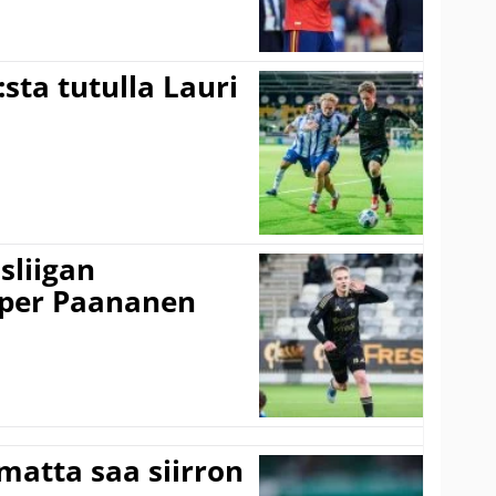
:sta tutulla Lauri
sliigan
sper Paananen
matta saa siirron