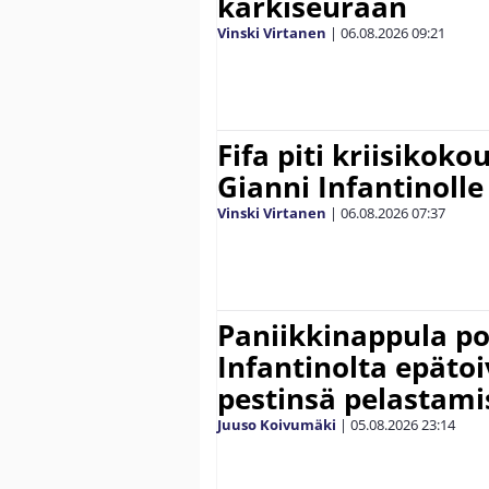
kärkiseuraan
Vinski Virtanen
|
06.08.2026
09:21
Fifa piti kriisikok
Gianni Infantinolle
Vinski Virtanen
|
06.08.2026
07:37
Paniikkinappula po
Infantinolta epäto
pestinsä pelastami
Juuso Koivumäki
|
05.08.2026
23:14