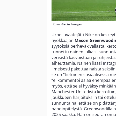
Kuva:
Getty Images
Urheiluvaatejätti Nike on keske
hyökkääjän
Mason Greenwoodi
syytöksiä perheväkivallasta, ker
tunnettu nainen julkaisi sunnunta
verisistä kasvoistaan ja ruhjeist
aiheuttamia. Nainen lisäsi Instagr
ilmeisesti pakottaa naista seksii
se on ”tietoinen sosiaalisessa med
”ei kommentoi asiaa enempää enne
myös, että se ei hyväksy minkää
Manchester Unitedista kerrottiin,
joukkueen harjoituksiin tai ottel
sunnuntaina, että se on pidättän
pahoinpitelystä. Greenwoodilla
2025 saakka. Hän on seuran oma 