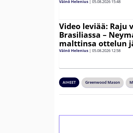
Väinö Helenius
|
05.08.2026
15:48
Video leviää: Raju 
Brasiliassa – Neym
malttinsa ottelun 
Väinö Helenius
|
05.08.2026
12:58
AIHEET
Greenwood Mason
M
1€ = 10€ arvosta 