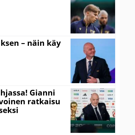
ouksen – näin käy
hjassa! Gianni
ivoinen ratkaisu
seksi