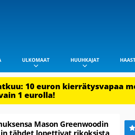
A
ULKOMAAT
HUUHKAJAT
HAAS
jatkuu: 10 euron kierrätysvapaa m
vain 1 eurolla!
imuksensa Mason Greenwoodin
n tähdet lopettivat rikoksista