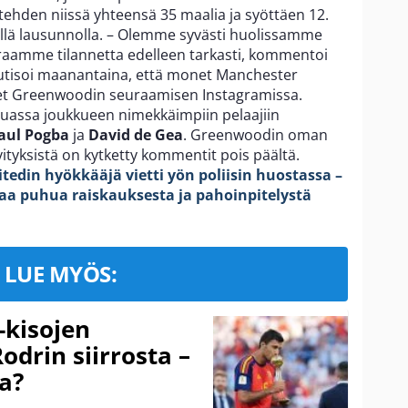
ehden niissä yhteensä 35 maalia ja syöttäen 12.
ellä lausunnolla. – Olemme syvästi huolissamme
euraamme tilannetta edelleen tarkasti, kommentoi
tisoi maanantaina, että monet Manchester
eet Greenwoodin seuraamisen Instagramissa.
assa joukkueen nimekkäimpiin pelaajiin
aul Pogba
ja
David de Gea
. Greenwoodin oman
ityksistä on kytketty kommentit pois päältä.
edin hyökkääjä vietti yön poliisin huostassa –
ikaa puhua raiskauksesta ja pahoinpitelystä
LUE MYÖS:
-kisojen
odrin siirrosta –
a?