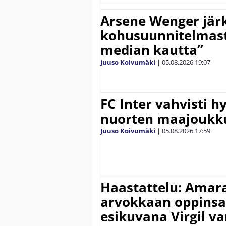
Arsene Wenger järk
kohusuunnitelmasta
median kautta”
Juuso Koivumäki
|
05.08.2026
19:07
FC Inter vahvisti 
nuorten maajoukk
Juuso Koivumäki
|
05.08.2026
17:59
Haastattelu: Amara
arvokkaan oppinsa 
esikuvana Virgil va