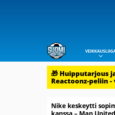
VEIKKAUSLIIG
🎁 Huipputarjous 
Reactoonz-peliin - 
Nike keskeytti sop
kanssa – Man Unitedi