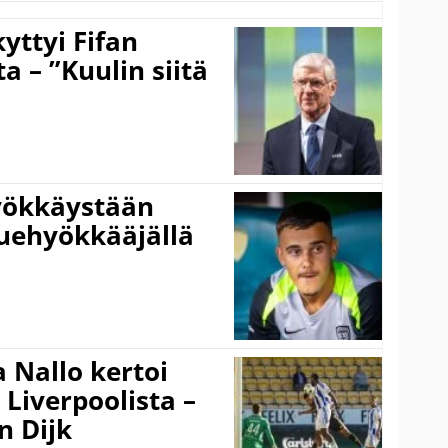
yttyi Fifan
 – ”Kuulin siitä
hyökkäystään
uehyökkääjällä
 Nallo kertoi
Liverpoolista –
n Dijk