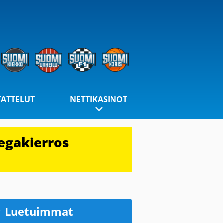
TATTELUT
NETTIKASINOT
egakierros
Luetuimmat