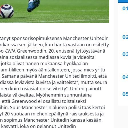
yttänyt sponsorisopimuksensa Manchester Unitedin
n
kanssa sen jälkeen, kun häntä vastaan on esitetty
too
CNN.
Greenwoodin, 20, entisenä tyttöystävänä
ina sosiaalisessa mediassa kuvia ja videoita
a, jotka olivat hänen mukaansa hyökkääjän
am-tililleen myös äänitallenteen, jossa mies yritti
n. Samana päivänä Manchester United ilmoitti, että
iassa leviävistä kuvista ja väitteistä”, mutta seura
n kuin tosiasiat on selvitetty”. United painotti
nlaista väkivaltaa. Myöhemmin sunnuntaina
 että Greenwood ei osallistu toistaiseksi
uihin. Suur-Manchesterin alueen poliisi taas kertoi
yt 20-vuotiaan miehen epäiltynä raiskauksesta ja
 on sopimus Manchester Unitedin kanssa kesään
kasvatti, joka on pelannut Unitedin