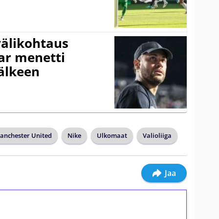
välikohtaus
ar menetti
jälkeen
anchester United
Nike
Ulkomaat
Valioliiga
Jaa
ilmaiskierroksia ilman