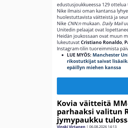
edustusjoukkueessa 129 ottelua t
Nike ilmaisi oman kantansa lyhy
huolestuttavista väitteistä ja s
Nike
CNN:n
mukaan.
Daily Mail
uu
Unitedin pelaajat ovat lopettan
Heidän joukossaan ovat muun mu
lukeutuvat
Cristiano Ronaldo
,
P
Instagram-tilin tuoreimmista päiv
LUE MYÖS:
Manchester Unit
rikostutkijat saivat lisäa
epäillyn miehen kanssa
Kovia väitteitä MM
parhaaksi valitun R
jymypaukku tuloss
Vinski Virtanen
|
06.08.2026
14:13