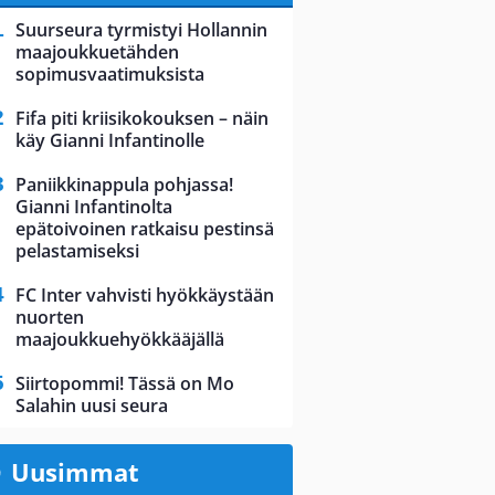
Suurseura tyrmistyi Hollannin
maajoukkuetähden
sopimusvaatimuksista
Fifa piti kriisikokouksen – näin
käy Gianni Infantinolle
Paniikkinappula pohjassa!
Gianni Infantinolta
epätoivoinen ratkaisu pestinsä
pelastamiseksi
FC Inter vahvisti hyökkäystään
nuorten
maajoukkuehyökkääjällä
Siirtopommi! Tässä on Mo
Salahin uusi seura
Uusimmat