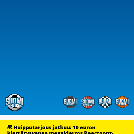
🎁 Huipputarjous jatkuu: 10 euron
kierrätysvapaa megakierros Reactoonz-