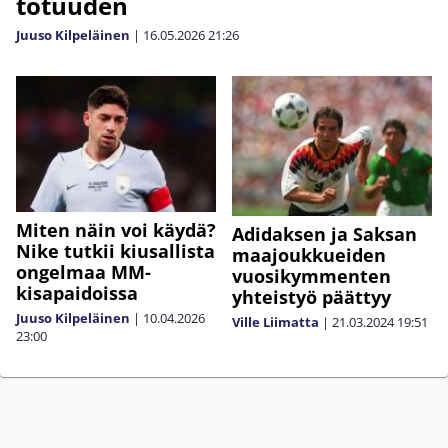
totuuden
Juuso Kilpeläinen
|
16.05.2026
21:26
Miten näin voi käydä?
Adidaksen ja Saksan
Nike tutkii kiusallista
maajoukkueiden
ongelmaa MM-
vuosikymmenten
kisapaidoissa
yhteistyö päättyy
Juuso Kilpeläinen
|
10.04.2026
Ville Liimatta
|
21.03.2024
19:51
23:00