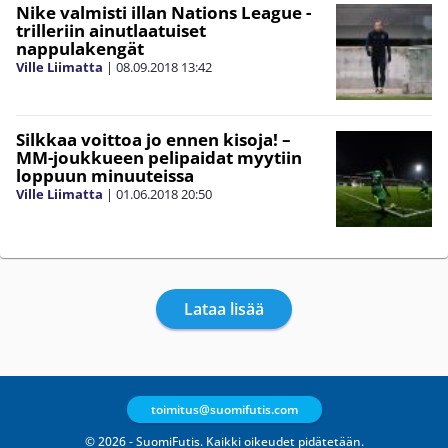
Nike valmisti illan Nations League -
trilleriin ainutlaatuiset
nappulakengät
Ville Liimatta
|
08.09.2018
13:42
Silkkaa voittoa jo ennen kisoja! –
MM-joukkueen pelipaidat myytiin
loppuun minuuteissa
Ville Liimatta
|
01.06.2018
20:50
Lataa lisää
toimitus@suomifutis.com
© 2026 - SuomiFutis. Kaikki oikeudet pidätetään.