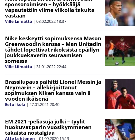
sponsoroimisen – hyökkääjä
vapautettiin viime viikolla takuita
vastaan
Ville Liimatta
|
08.02.2022
18:37
Nike keskeytti sopimuksensa Mason
Greenwoodin kanssa – Man Unitedin
tähdet lopettivat rikoksista epäillyn
joukkuekaverin seuraamisen
somessa
Ville Liimatta
|
31.01.2022
22:44
Brassilupaus päihitti Lionel Messin ja
Neymarin – allekirjoittanut
sopimuksen Niken kanssa vain 8
vuoden ikäisenä
Eetu Ikola
|
27.01.2021
20:40
EM 2021 -peliasuja julki – tyylit
huokuvat parin vuosikymmenen
takaista nostalgiaa
Atte Lehtonen
|
01.09.2020
15:13