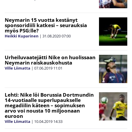
Neymarin 15 vuotta kestänyt
sponsoridiili katkesi – seurauksia
myös PSG:lle?
Heikki Kuparinen
|
31.08.2020
07:00
Urheiluvaatejätti Nike on huolissaan
Neymarin raiskauskohusta
Ville Liimatta
|
07.06.2019
11:01
Lehti: Nike löi Borussia Dortmundin
14-vuotiaalle superlupaukselle
megadiilin käteen – sopimuksen
arvo voi nousta 10 miljoonaan
euroon
Ville Liimatta
|
10.04.2019
14:33