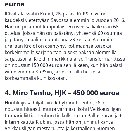
euroa
Itävaltalaisvahti Kreidl, 26, palasi KuPSiin viime
kaudeksi vietettyään Savossa aiemmin jo vuoden 2016.
Hän on pelannut kuopiolaisten riveissä kaikkiaan 68
ottelua, joissa hän on päästänyt yhteensä 69 osumaa
ja pitänyt maalinsa puhtaana 29 kertaa. Aiemmin
urallaan Kreidl on esiintynyt kotimaansa toiseksi
korkeimmalla sarjaportaalla sekä Saksan alemmilla
sarjatasoilla. Kreidlin markkina-arvo Transfermarktissa
on noussut 150 000 euroa sen jälkeen, kun hän palasi
viime vuonna KuPSiin, ja se on tällä hetkellä
korkeammalla kuin koskaan.
4. Miro Tenho, HJK – 450 000 euroa
Huuhkajissa hiljattain debytoinut Tenho, 26, on
noussut hitaasti, mutta varmasti kohti Veikkausliigan
topparieliittiä. Tenhon tie kulki Turun Palloseuran ja FC
Interin kautta Klubiin, jossa hän on juhlinut kahta
Veikkausliigan mestaruutta ja kertaalleen Suomen