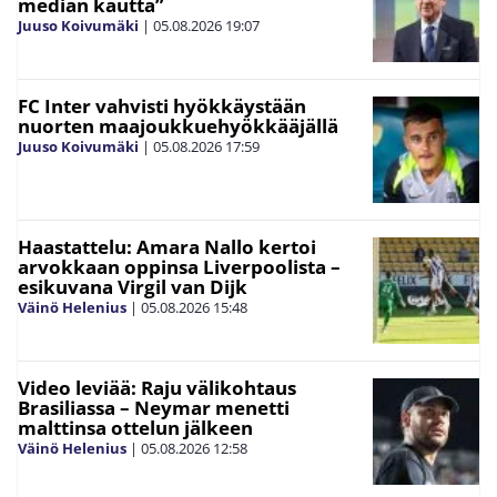
median kautta”
Juuso Koivumäki
|
05.08.2026
19:07
FC Inter vahvisti hyökkäystään
nuorten maajoukkuehyökkääjällä
Juuso Koivumäki
|
05.08.2026
17:59
Haastattelu: Amara Nallo kertoi
arvokkaan oppinsa Liverpoolista –
esikuvana Virgil van Dijk
Väinö Helenius
|
05.08.2026
15:48
Video leviää: Raju välikohtaus
Brasiliassa – Neymar menetti
malttinsa ottelun jälkeen
Väinö Helenius
|
05.08.2026
12:58