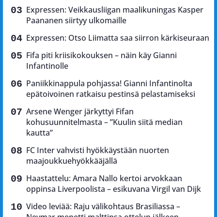
Expressen: Veikkausliigan maalikuningas Kasper
Paananen siirtyy ulkomaille
Expressen: Otso Liimatta saa siirron kärkiseuraan
Fifa piti kriisikokouksen – näin käy Gianni
Infantinolle
Paniikkinappula pohjassa! Gianni Infantinolta
epätoivoinen ratkaisu pestinsä pelastamiseksi
Arsene Wenger järkyttyi Fifan
kohusuunnitelmasta – ”Kuulin siitä median
kautta”
FC Inter vahvisti hyökkäystään nuorten
maajoukkuehyökkääjällä
Haastattelu: Amara Nallo kertoi arvokkaan
oppinsa Liverpoolista – esikuvana Virgil van Dijk
Video leviää: Raju välikohtaus Brasiliassa –
Neymar menetti malttinsa ottelun jälkeen