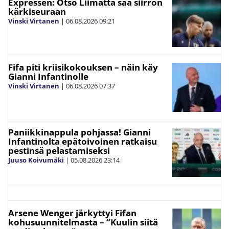
Expressen: Otso Liimatta saa siirron
kärkiseuraan
Vinski Virtanen
|
06.08.2026
09:21
Fifa piti kriisikokouksen – näin käy
Gianni Infantinolle
Vinski Virtanen
|
06.08.2026
07:37
Paniikkinappula pohjassa! Gianni
Infantinolta epätoivoinen ratkaisu
pestinsä pelastamiseksi
Juuso Koivumäki
|
05.08.2026
23:14
Arsene Wenger järkyttyi Fifan
kohusuunnitelmasta – ”Kuulin siitä