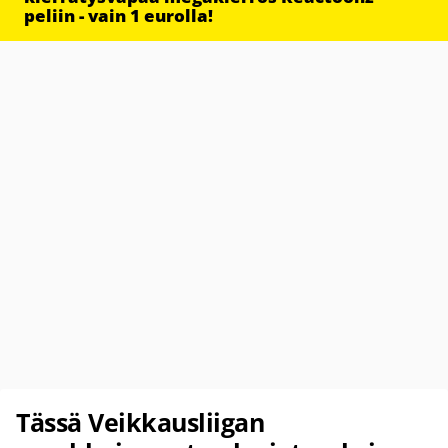
peliin - vain 1 eurolla!
Tässä Veikkausliigan