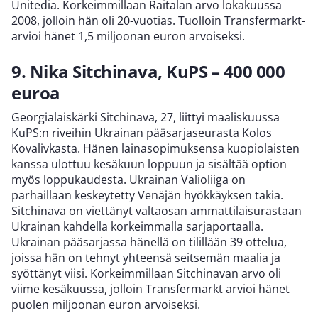
Unitedia. Korkeimmillaan Raitalan arvo lokakuussa
2008, jolloin hän oli 20-vuotias. Tuolloin Transfermarkt-
arvioi hänet 1,5 miljoonan euron arvoiseksi.
9. Nika Sitchinava, KuPS – 400 000
euroa
Georgialaiskärki Sitchinava, 27, liittyi maaliskuussa
KuPS:n riveihin Ukrainan pääsarjaseurasta Kolos
Kovalivkasta. Hänen lainasopimuksensa kuopiolaisten
kanssa ulottuu kesäkuun loppuun ja sisältää option
myös loppukaudesta. Ukrainan Valioliiga on
parhaillaan keskeytetty Venäjän hyökkäyksen takia.
Sitchinava on viettänyt valtaosan ammattilaisurastaan
Ukrainan kahdella korkeimmalla sarjaportaalla.
Ukrainan pääsarjassa hänellä on tilillään 39 ottelua,
joissa hän on tehnyt yhteensä seitsemän maalia ja
syöttänyt viisi. Korkeimmillaan Sitchinavan arvo oli
viime kesäkuussa, jolloin Transfermarkt arvioi hänet
puolen miljoonan euron arvoiseksi.