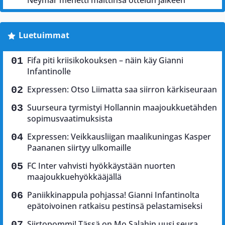
Luetuimmat
Fifa piti kriisikokouksen – näin käy Gianni
Infantinolle
Expressen: Otso Liimatta saa siirron kärkiseuraan
Suurseura tyrmistyi Hollannin maajoukkuetähden
sopimusvaatimuksista
Expressen: Veikkausliigan maalikuningas Kasper
Paananen siirtyy ulkomaille
FC Inter vahvisti hyökkäystään nuorten
maajoukkuehyökkääjällä
Paniikkinappula pohjassa! Gianni Infantinolta
epätoivoinen ratkaisu pestinsä pelastamiseksi
Siirtopommi! Tässä on Mo Salahin uusi seura