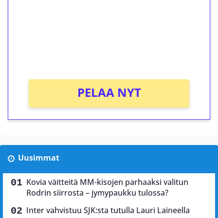
Talleta 1€
Saat heti 50 ilmaiskierrosta Tuohi 1000 -
peliin (arvo 0,20€ per kierros)!
Ei kierrätysvaatimusta!
PELAA NYT
Uusimmat
Kovia väitteitä MM-kisojen parhaaksi valitun
Rodrin siirrosta – jymypaukku tulossa?
Inter vahvistuu SJK:sta tutulla Lauri Laineella