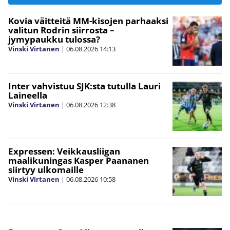
Kovia väitteitä MM-kisojen parhaaksi
valitun Rodrin siirrosta –
jymypaukku tulossa?
Vinski Virtanen
|
06.08.2026
14:13
Inter vahvistuu SJK:sta tutulla Lauri
Laineella
Vinski Virtanen
|
06.08.2026
12:38
Expressen: Veikkausliigan
maalikuningas Kasper Paananen
siirtyy ulkomaille
Vinski Virtanen
|
06.08.2026
10:58