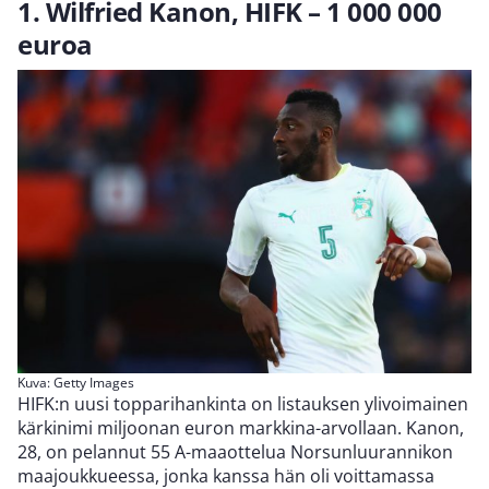
1. Wilfried Kanon, HIFK – 1 000 000
euroa
Kuva: Getty Images
HIFK:n uusi topparihankinta on listauksen ylivoimainen
kärkinimi miljoonan euron markkina-arvollaan. Kanon,
28, on pelannut 55 A-maaottelua Norsunluurannikon
maajoukkueessa, jonka kanssa hän oli voittamassa