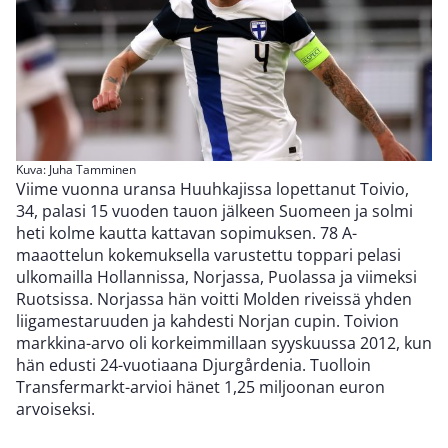
Kuva: Juha Tamminen
Viime vuonna uransa Huuhkajissa lopettanut Toivio,
34, palasi 15 vuoden tauon jälkeen Suomeen ja solmi
heti kolme kautta kattavan sopimuksen. 78 A-
maaottelun kokemuksella varustettu toppari pelasi
ulkomailla Hollannissa, Norjassa, Puolassa ja viimeksi
Ruotsissa. Norjassa hän voitti Molden riveissä yhden
liigamestaruuden ja kahdesti Norjan cupin. Toivion
markkina-arvo oli korkeimmillaan syyskuussa 2012, kun
hän edusti 24-vuotiaana Djurgårdenia. Tuolloin
Transfermarkt-arvioi hänet 1,25 miljoonan euron
arvoiseksi.