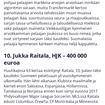
pohjaa pelaajien markkina-arvojen arvioitaan minkään
algoritmin varaan, mutta Transfermarkt kertoo
painottavansa arvioita tehdessään muun muassa
pelaajan ikää, suoritustasoa seura- ja maajoukkueissa,
sarjan tasoa urheilullisessa ja taloudellisessä mielessä
sekä pelaajan mainetta. Veikkausliigan kymmenen
arvokkaimman pelaajan joukossa on kuusi nimeä, jotka
ovat siirtyneet sarjaan täksi kaudeksi. Suomalaisia
pelaajia kymmenen kärkeen mahtuu neljä kappaletta.
10. Jukka Raitala, HJK – 400 000
euroa
Huuhkajissa 63 kertaa esiintynyt Raitala, 33, palasi täksi
kaudeksi Suomeen pelattuaan yli vuosikymmenen
ulkomailla. Hän lähti aikanaan Klubista maailmalle ja
kierteli ensin Saksassa, Espanjassa, Hollannissa,
Tanskassa ja Norjassa ennen kuin siirtyi vuonna 2017
Yhdysvaltojen Major League Socceriin. MLS:ssä Raitala
edusti Columbus Crew’ta, CF Montréalia ja Minnesota