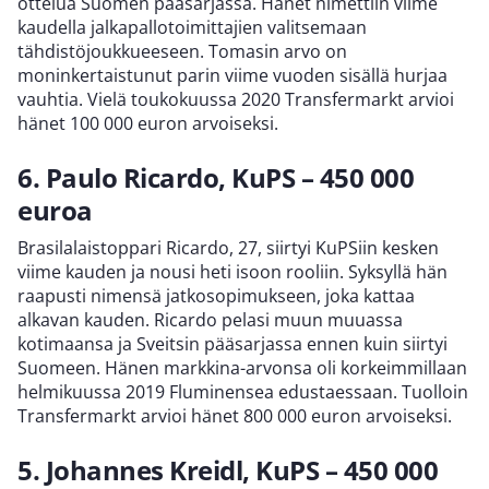
ottelua Suomen pääsarjassa. Hänet nimettiin viime
kaudella jalkapallotoimittajien valitsemaan
tähdistöjoukkueeseen. Tomasin arvo on
moninkertaistunut parin viime vuoden sisällä hurjaa
vauhtia. Vielä toukokuussa 2020 Transfermarkt arvioi
hänet 100 000 euron arvoiseksi.
6. Paulo Ricardo, KuPS – 450 000
euroa
Brasilalaistoppari Ricardo, 27, siirtyi KuPSiin kesken
viime kauden ja nousi heti isoon rooliin. Syksyllä hän
raapusti nimensä jatkosopimukseen, joka kattaa
alkavan kauden. Ricardo pelasi muun muuassa
kotimaansa ja Sveitsin pääsarjassa ennen kuin siirtyi
Suomeen. Hänen markkina-arvonsa oli korkeimmillaan
helmikuussa 2019 Fluminensea edustaessaan. Tuolloin
Transfermarkt arvioi hänet 800 000 euron arvoiseksi.
5. Johannes Kreidl, KuPS – 450 000