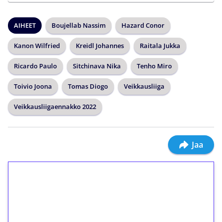
AIHEET
Boujellab Nassim
Hazard Conor
Kanon Wilfried
Kreidl Johannes
Raitala Jukka
Ricardo Paulo
Sitchinava Nika
Tenho Miro
Toivio Joona
Tomas Diogo
Veikkausliiga
Veikkausliigaennakko 2022
Jaa
1€ = 10€ arvosta
ilmaiskierroksia ilman
kierrätystä!