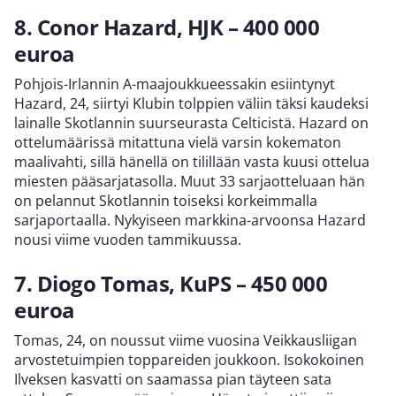
8. Conor Hazard, HJK – 400 000
euroa
Pohjois-Irlannin A-maajoukkueessakin esiintynyt
Hazard, 24, siirtyi Klubin tolppien väliin täksi kaudeksi
lainalle Skotlannin suurseurasta Celticistä. Hazard on
ottelumäärissä mitattuna vielä varsin kokematon
maalivahti, sillä hänellä on tilillään vasta kuusi ottelua
miesten pääsarjatasolla. Muut 33 sarjaotteluaan hän
on pelannut Skotlannin toiseksi korkeimmalla
sarjaportaalla. Nykyiseen markkina-arvoonsa Hazard
nousi viime vuoden tammikuussa.
7. Diogo Tomas, KuPS – 450 000
euroa
Tomas, 24, on noussut viime vuosina Veikkausliigan
arvostetuimpien toppareiden joukkoon. Isokokoinen
Ilveksen kasvatti on saamassa pian täyteen sata