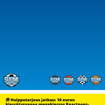
🎁 Huipputarjous jatkuu: 10 euron
kierrätysvapaa megakierros Reactoonz-