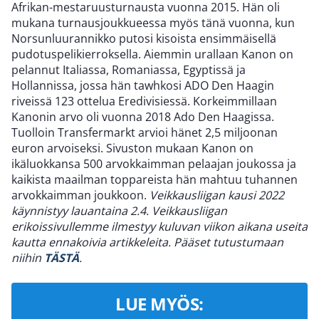
Afrikan-mestaruusturnausta vuonna 2015. Hän oli
mukana turnausjoukkueessa myös tänä vuonna, kun
Norsunluurannikko putosi kisoista ensimmäisellä
pudotuspelikierroksella. Aiemmin urallaan Kanon on
pelannut Italiassa, Romaniassa, Egyptissä ja
Hollannissa, jossa hän tawhkosi ADO Den Haagin
riveissä 123 ottelua Eredivisiessä. Korkeimmillaan
Kanonin arvo oli vuonna 2018 Ado Den Haagissa.
Tuolloin Transfermarkt arvioi hänet 2,5 miljoonan
euron arvoiseksi. Sivuston mukaan Kanon on
ikäluokkansa 500 arvokkaimman pelaajan joukossa ja
kaikista maailman toppareista hän mahtuu tuhannen
arvokkaimman joukkoon.
Veikkausliigan kausi 2022
käynnistyy lauantaina 2.4. Veikkausliigan
erikoissivullemme ilmestyy kuluvan viikon aikana useita
kautta ennakoivia artikkeleita. Pääset tutustumaan
niihin
TÄSTÄ
.
LUE MYÖS: