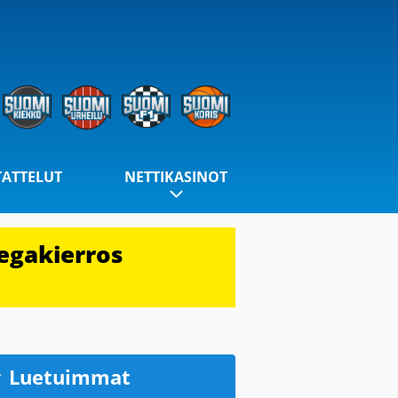
TATTELUT
NETTIKASINOT
egakierros
Luetuimmat