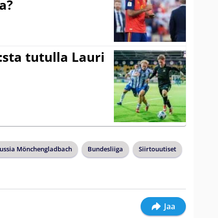
a?
:sta tutulla Lauri
ussia Mönchengladbach
Bundesliiga
Siirtouutiset
Jaa