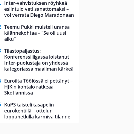
Inter-vahvistuksen röyhkeä
esiintulo veti sanattomaksi –
voi verrata Diego Maradonaan
Teemu Pukki muisteli uransa
käännekohtaa – ”Se oli uusi
alku”
Tilastopaljastus:
Konferenssiliigassa loistanut
Inter-puolustaja on yhdessä
kategoriassa maailman kärkeä
Euroilta Töölössä ei pettänyt –
HJK:n kohtalo ratkeaa
Skotlannissa
KuPS taisteli tasapelin
eurokentillä – ottelun
loppuhetkillä karmiva tilanne