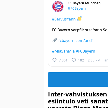
FC Bayern München
@FCBayern
#ServusYann
FC Bayern verpflichtet Yann 
fcbayern.com/arsT
#MiaSanMia
#FCBayern
7,301
182
2:35 PM · Ja
Inter-vahvistuksen
esiintulo veti sana