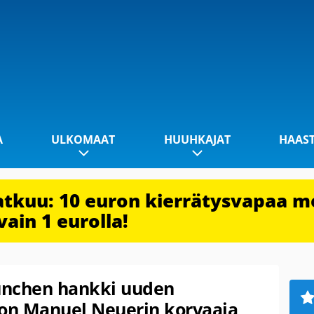
A
ULKOMAAT
HUUHKAJAT
HAAS
jatkuu: 10 euron kierrätysvapaa m
vain 1 eurolla!
München hankki uuden
 on Manuel Neuerin korvaaja