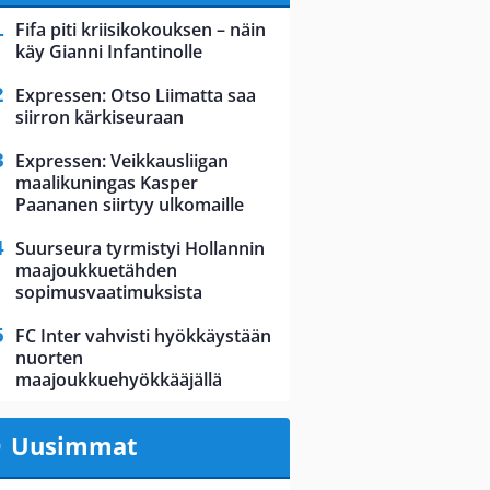
Fifa piti kriisikokouksen – näin
käy Gianni Infantinolle
Expressen: Otso Liimatta saa
siirron kärkiseuraan
Expressen: Veikkausliigan
maalikuningas Kasper
Paananen siirtyy ulkomaille
Suurseura tyrmistyi Hollannin
maajoukkuetähden
sopimusvaatimuksista
FC Inter vahvisti hyökkäystään
nuorten
maajoukkuehyökkääjällä
Uusimmat