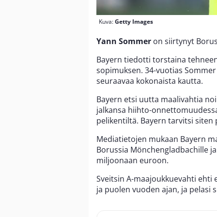
Kuva:
Getty Images
Yann Sommer
on siirtynyt Bor
Bayern tiedotti torstaina tehne
sopimuksen. 34-vuotias Sommer p
seuraavaa kokonaista kautta.
Bayern etsi uutta maalivahtia no
jalkansa hiihto-onnettomuudessa
pelikentiltä. Bayern tarvitsi site
Mediatietojen mukaan Bayern m
Borussia Mönchengladbachille ja
miljoonaan euroon.
Sveitsin A-maajoukkuevahti eht
ja puolen vuoden ajan, ja pelasi s