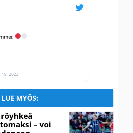
Sommer.
n 19, 2023
LUE MYÖS:
 röyhkeä
ttomaksi – voi