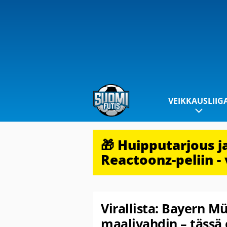
VEIKKAUSLIIG
🎁 Huipputarjous 
Reactoonz-peliin - 
Virallista: Bayern 
maalivahdin – tässä