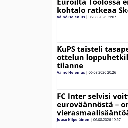
Euroilta Töölössä e
kohtalo ratkeaa Sk
Väinö Helenius
|
06.08.2026
21:07
KuPS taisteli tasap
ottelun loppuhetki
tilanne
Väinö Helenius
|
06.08.2026
20:26
FC Inter selvisi voi
euroväännöstä – on
vierasmaalisääntö
Juuso Kilpeläinen
|
06.08.2026
19:57