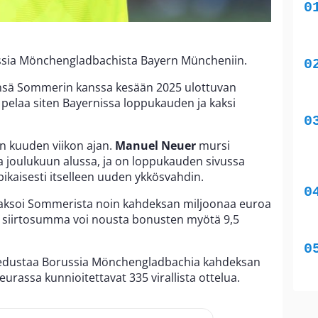
ussia Mönchengladbachista Bayern Müncheniin.
ensä Sommerin kanssa kesään 2025 ulottuvan
elaa siten Bayernissa loppukauden ja kaksi
in kuuden viikon ajan.
Manuel Neuer
mursi
 joulukuun alussa, ja on loppukauden sivussa
n pikaisesti itselleen uuden ykkösvahdin.
aksoi Sommerista noin kahdeksan miljoonaa euroa
 siirtosumma voi nousta bonusten myötä 9,5
i edustaa Borussia Mönchengladbachia kahdeksan
eurassa kunnioitettavat 335 virallista ottelua.