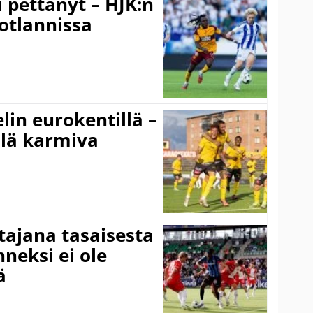
i pettänyt – HJK:n
otlannissa
elin eurokentillä –
llä karmiva
ttajana tasaisesta
neksi ei ole
ä