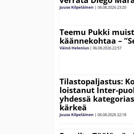
verrata Diego Mar
Juuso Kilpeläinen
|
06.08.2026
23:20
Teemu Pukki muist
käännekohtaa – ”Se
Väinö Helenius
|
06.08.2026
22:57
Tilastopaljastus: K
loistanut Inter-puo
yhdessä kategoria
kärkeä
Juuso Kilpeläinen
|
06.08.2026
22:18