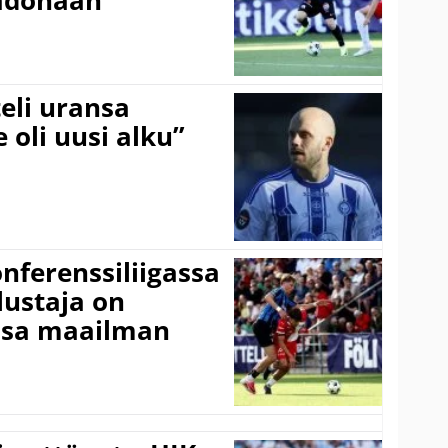
adonaan
eli uransa
 oli uusi alku”
onferenssiliigassa
lustaja on
ssa maailman