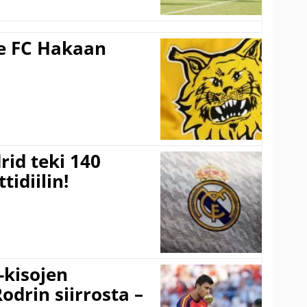
ee FC Hakaan
a
rid teki 140
tidiilin!
-kisojen
odrin siirrosta –