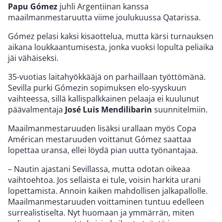
Papu Gómez
juhli Argentiinan kanssa
maailmanmestaruutta viime joulukuussa Qatarissa.
Gómez pelasi kaksi kisaottelua, mutta kärsi turnauksen
aikana loukkaantumisesta, jonka vuoksi lopulta peliaika
jäi vähäiseksi.
35-vuotias laitahyökkääjä on parhaillaan työttömänä.
Sevilla purki Gómezin sopimuksen elo-syyskuun
vaihteessa, sillä kallispalkkainen pelaaja ei kuulunut
päävalmentaja
José Luis Mendilibarin
suunnitelmiin.
Maailmanmestaruuden lisäksi urallaan myös Copa
Américan mestaruuden voittanut Gómez saattaa
lopettaa uransa, ellei löydä pian uutta työnantajaa.
– Nautin ajastani Sevillassa, mutta odotan oikeaa
vaihtoehtoa. Jos sellaista ei tule, voisin harkita urani
lopettamista. Annoin kaiken mahdollisen jalkapallolle.
Maailmanmestaruuden voittaminen tuntuu edelleen
surrealistiselta. Nyt huomaan ja ymmärrän, miten