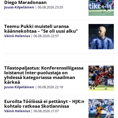
Diego Maradonaan
Juuso Kilpeläinen
|
06.08.2026
23:20
Teemu Pukki muisteli uransa
käännekohtaa – ”Se oli uusi alku”
Väinö Helenius
|
06.08.2026
22:57
Tilastopaljastus: Konferenssiliigassa
loistanut Inter-puolustaja on
yhdessä kategoriassa maailman
kärkeä
Juuso Kilpeläinen
|
06.08.2026
22:18
Euroilta Töölössä ei pettänyt – HJK:n
kohtalo ratkeaa Skotlannissa
Väinö Helenius
|
06.08.2026
21:07