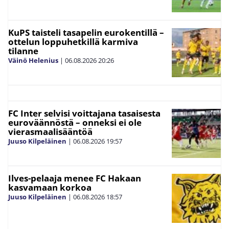
KuPS taisteli tasapelin eurokentillä –
ottelun loppuhetkillä karmiva
tilanne
Väinö Helenius
|
06.08.2026
20:26
FC Inter selvisi voittajana tasaisesta
euroväännöstä – onneksi ei ole
vierasmaalisääntöä
Juuso Kilpeläinen
|
06.08.2026
19:57
Ilves-pelaaja menee FC Hakaan
kasvamaan korkoa
Juuso Kilpeläinen
|
06.08.2026
18:57