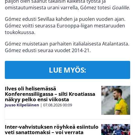
paljon olen saanut takaisin kaikesta työstä ja
omistautumisesta urani varrella, Gómez totesi
Goalille
.
Gómez edusti Sevillaa kahden ja puolen vuoden ajan.
Gómez voitti seurassa Eurooppa-liigan mestaruuden
toukokuussa.
Gómez muistetaan parhaiten italialaisesta Atalantasta.
Gómez edusti seuraa vuodet 2014-21.
LUE MYÖS:
Ilves oli helisemässä
Konferenssiliigassa – silti Kroatiassa
näkyy pelko ensi viikosta
Juuso Kilpeläinen
|
07.08.2026
00:09
Inter-vahvistuksen röyhkeä esiintulo
veti sanattomaksi – voi verrata