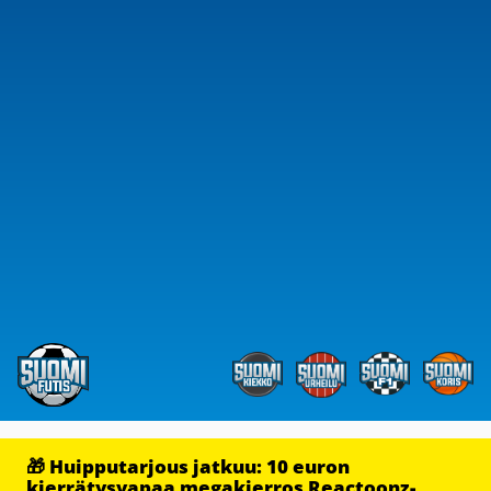
🎁 Huipputarjous jatkuu: 10 euron
kierrätysvapaa megakierros Reactoonz-