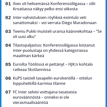
Ilves oli helisemässä Konferenssiliigassa – silti
Kroatiassa näkyy pelko ensi viikosta
Inter-vahvistuksen röyhkeä esiintulo veti
sanattomaksi – voi verrata Diego Maradonaan
Teemu Pukki muisteli uransa käännekohtaa – ”Se
oli uusi alku”
Tilastopaljastus: Konferenssiliigassa loistanut
Inter-puolustaja on yhdessä kategoriassa
maailman kärkeä
Euroilta Töölössä ei pettänyt – HJK:n kohtalo
ratkeaa Skotlannissa
KuPS taisteli tasapelin eurokentillä – ottelun
loppuhetkillä karmiva tilanne
FC Inter selvisi voittajana tasaisesta
euroväännöstä – onneksi ei ole
vierasmaalisääntöä