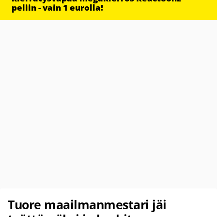
peliin - vain 1 eurolla!
Tuore maailmanmestari jäi