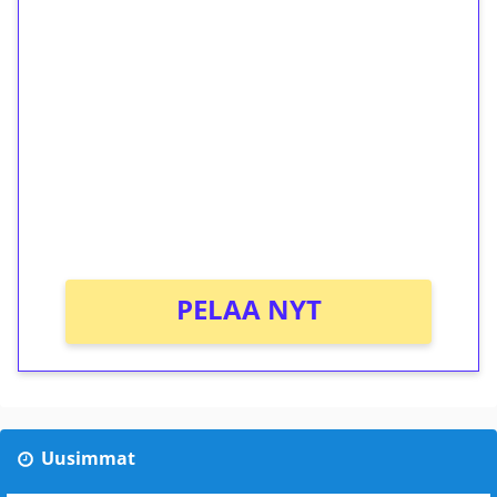
1€ = 10€ arvosta
ilmaiskierroksia ilman
kierrätystä!
Talleta 1€
Saat heti 50 ilmaiskierrosta Tuohi 1000 -
peliin (arvo 0,20€ per kierros)!
Ei kierrätysvaatimusta!
PELAA NYT
Uusimmat