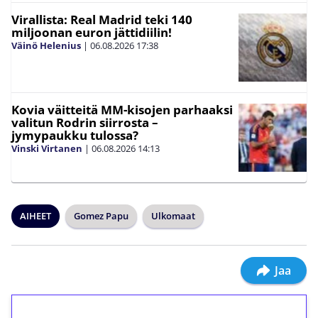
Virallista: Real Madrid teki 140
miljoonan euron jättidiilin!
Väinö Helenius
|
06.08.2026
17:38
Kovia väitteitä MM-kisojen parhaaksi
valitun Rodrin siirrosta –
jymypaukku tulossa?
Vinski Virtanen
|
06.08.2026
14:13
AIHEET
Gomez Papu
Ulkomaat
Jaa