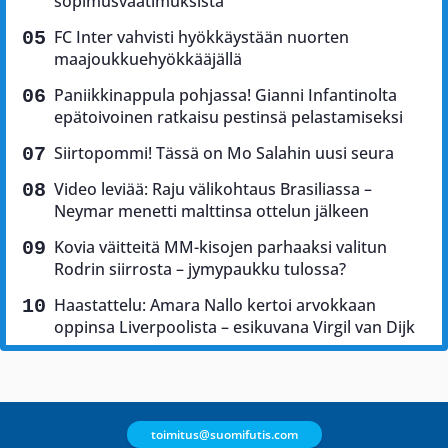
sopimusvaatimuksista
FC Inter vahvisti hyökkäystään nuorten
maajoukkuehyökkääjällä
Paniikkinappula pohjassa! Gianni Infantinolta
epätoivoinen ratkaisu pestinsä pelastamiseksi
Siirtopommi! Tässä on Mo Salahin uusi seura
Video leviää: Raju välikohtaus Brasiliassa –
Neymar menetti malttinsa ottelun jälkeen
Kovia väitteitä MM-kisojen parhaaksi valitun
Rodrin siirrosta – jymypaukku tulossa?
Haastattelu: Amara Nallo kertoi arvokkaan
oppinsa Liverpoolista – esikuvana Virgil van Dijk
toimitus@suomifutis.com