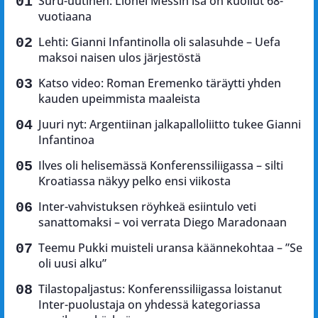
Suru-uutinen: Lionel Messin isä on kuollut 68-
vuotiaana
Lehti: Gianni Infantinolla oli salasuhde – Uefa
maksoi naisen ulos järjestöstä
Katso video: Roman Eremenko täräytti yhden
kauden upeimmista maaleista
Juuri nyt: Argentiinan jalkapalloliitto tukee Gianni
Infantinoa
Ilves oli helisemässä Konferenssiliigassa – silti
Kroatiassa näkyy pelko ensi viikosta
Inter-vahvistuksen röyhkeä esiintulo veti
sanattomaksi – voi verrata Diego Maradonaan
Teemu Pukki muisteli uransa käännekohtaa – ”Se
oli uusi alku”
Tilastopaljastus: Konferenssiliigassa loistanut
Inter-puolustaja on yhdessä kategoriassa