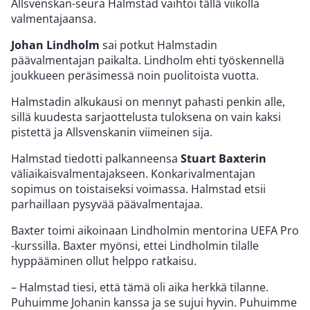
Allsvenskan-seura Halmstad vaihtoi tällä viikolla
valmentajaansa.
Johan Lindholm
sai potkut Halmstadin
päävalmentajan paikalta. Lindholm ehti työskennellä
joukkueen peräsimessä noin puolitoista vuotta.
Halmstadin alkukausi on mennyt pahasti penkin alle,
sillä kuudesta sarjaottelusta tuloksena on vain kaksi
pistettä ja Allsvenskanin viimeinen sija.
Halmstad tiedotti palkanneensa
Stuart Baxterin
väliaikaisvalmentajakseen. Konkarivalmentajan
sopimus on toistaiseksi voimassa. Halmstad etsii
parhaillaan pysyvää päävalmentajaa.
Baxter toimi aikoinaan Lindholmin mentorina UEFA Pro
-kurssilla. Baxter myönsi, ettei Lindholmin tilalle
hyppääminen ollut helppo ratkaisu.
– Halmstad tiesi, että tämä oli aika herkkä tilanne.
Puhuimme Johanin kanssa ja se sujui hyvin. Puhuimme