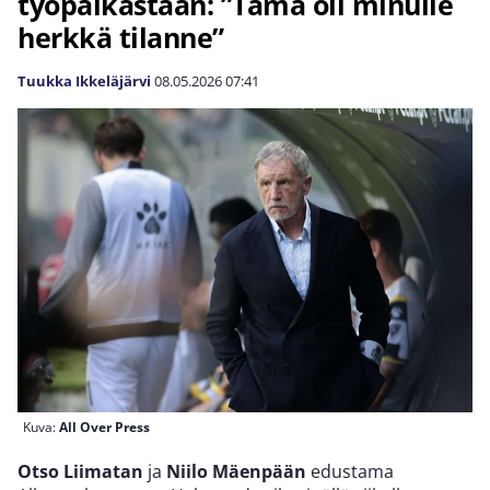
työpaikastaan: ”Tämä oli minulle
herkkä tilanne”
Tuukka Ikkeläjärvi
08.05.2026
07:41
Kuva:
All Over Press
Otso Liimatan
ja
Niilo Mäenpään
edustama