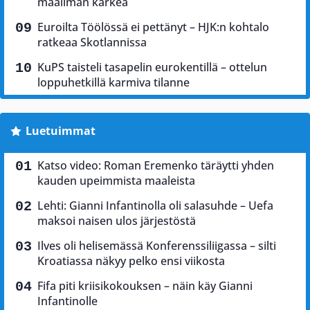
maailman kärkeä
Euroilta Töölössä ei pettänyt – HJK:n kohtalo
ratkeaa Skotlannissa
KuPS taisteli tasapelin eurokentillä – ottelun
loppuhetkillä karmiva tilanne
Luetuimmat
Katso video: Roman Eremenko täräytti yhden
kauden upeimmista maaleista
Lehti: Gianni Infantinolla oli salasuhde – Uefa
maksoi naisen ulos järjestöstä
Ilves oli helisemässä Konferenssiliigassa – silti
Kroatiassa näkyy pelko ensi viikosta
Fifa piti kriisikokouksen – näin käy Gianni
Infantinolle