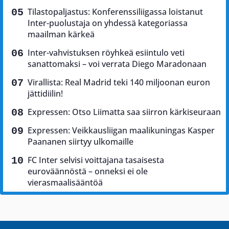
Tilastopaljastus: Konferenssiliigassa loistanut
Inter-puolustaja on yhdessä kategoriassa
maailman kärkeä
Inter-vahvistuksen röyhkeä esiintulo veti
sanattomaksi – voi verrata Diego Maradonaan
Virallista: Real Madrid teki 140 miljoonan euron
jättidiilin!
Expressen: Otso Liimatta saa siirron kärkiseuraan
Expressen: Veikkausliigan maalikuningas Kasper
Paananen siirtyy ulkomaille
FC Inter selvisi voittajana tasaisesta
euroväännöstä – onneksi ei ole
vierasmaalisääntöä