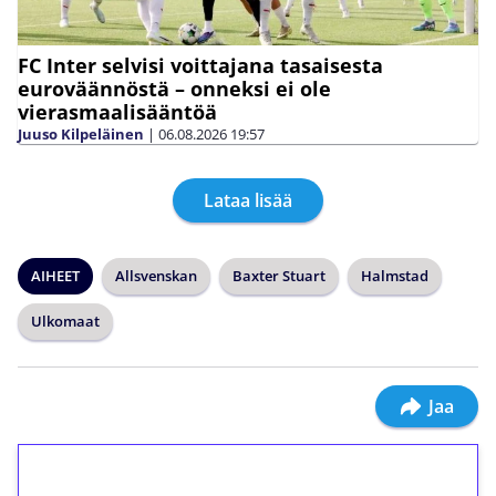
FC Inter selvisi voittajana tasaisesta
euroväännöstä – onneksi ei ole
vierasmaalisääntöä
Juuso Kilpeläinen
|
06.08.2026
19:57
Lataa lisää
AIHEET
Allsvenskan
Baxter Stuart
Halmstad
Ulkomaat
Jaa
1€ = 10€ arvosta