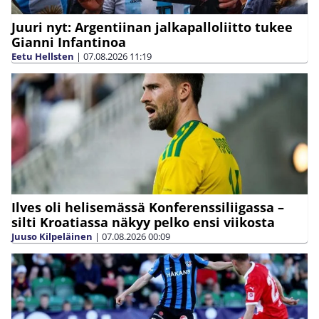
Juuri nyt: Argentiinan jalkapalloliitto tukee
Gianni Infantinoa
Eetu Hellsten
|
07.08.2026
11:19
Ilves oli helisemässä Konferenssiliigassa –
silti Kroatiassa näkyy pelko ensi viikosta
Juuso Kilpeläinen
|
07.08.2026
00:09