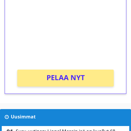
ilmaiskierroksia ilman
kierrätystä!
Talleta 1€
Saat heti 50 ilmaiskierrosta Tuohi 1000 -
peliin (arvo 0,20€ per kierros)!
Ei kierrätysvaatimusta!
PELAA NYT
Uusimmat