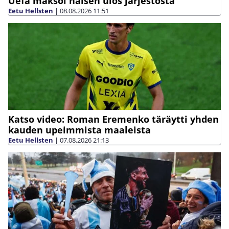
Uefa maksoi naisen ulos järjestöstä
Eetu Hellsten
|
08.08.2026
11:51
Katso video: Roman Eremenko täräytti yhden
kauden upeimmista maaleista
Eetu Hellsten
|
07.08.2026
21:13