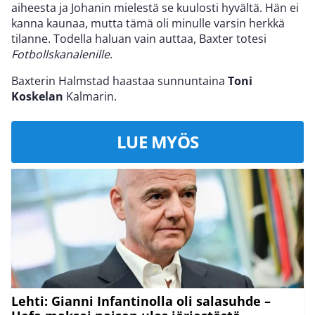
aiheesta ja Johanin mielestä se kuulosti hyvältä. Hän ei
kanna kaunaa, mutta tämä oli minulle varsin herkkä
tilanne. Todella haluan vain auttaa, Baxter totesi
Fotbollskanalenille
.
Baxterin Halmstad haastaa sunnuntaina
Toni
Koskelan
Kalmarin.
LUE MYÖS
Lehti: Gianni Infantinolla oli salasuhde –