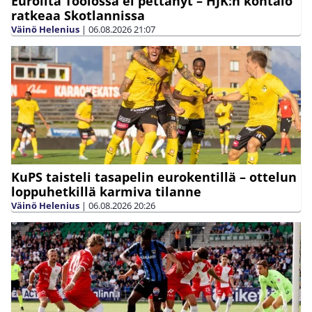
Euroilta Töölössä ei pettänyt – HJK:n kohtalo
ratkeaa Skotlannissa
Väinö Helenius
|
06.08.2026
21:07
KuPS taisteli tasapelin eurokentillä – ottelun
loppuhetkillä karmiva tilanne
Väinö Helenius
|
06.08.2026
20:26