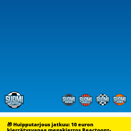
🎁 Huipputarjous jatkuu: 10 euron
kierrätysvapaa megakierros Reactoonz-