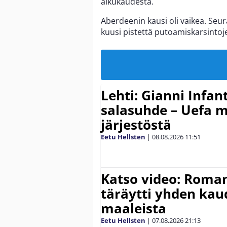
alkukaudesta.
Aberdeenin kausi oli vaikea. Seur
kuusi pistettä putoamiskarsintoje
Lehti: Gianni Infant
salasuhde – Uefa m
järjestöstä
Eetu Hellsten
|
08.08.2026
11:51
Katso video: Roma
täräytti yhden ka
maaleista
Eetu Hellsten
|
07.08.2026
21:13