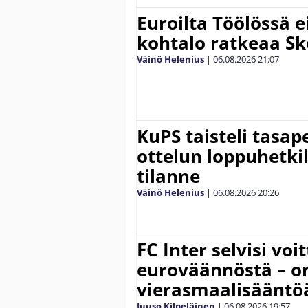
Euroilta Töölössä e
kohtalo ratkeaa Sk
Väinö Helenius
|
06.08.2026
21:07
KuPS taisteli tasap
ottelun loppuhetki
tilanne
Väinö Helenius
|
06.08.2026
20:26
FC Inter selvisi voi
euroväännöstä – on
vierasmaalisääntö
Juuso Kilpeläinen
|
06.08.2026
19:57