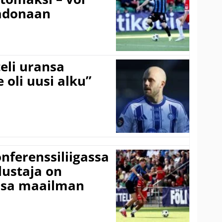
adonaan
eli uransa
 oli uusi alku”
onferenssiliigassa
lustaja on
ssa maailman