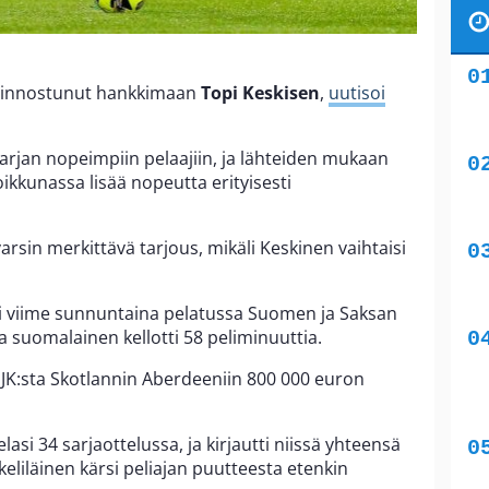
kiinnostunut hankkimaan
Topi Keskisen
,
uutisoi
rjan nopeimpiin pelaajiin, ja lähteiden mukaan
ikkunassa lisää nopeutta erityisesti
arsin merkittävä tarjous, mikäli Keskinen vaihtaisi
si viime sunnuntaina pelatussa Suomen ja Saksan
sa suomalainen kellotti 58 peliminuuttia.
 HJK:sta Skotlannin Aberdeeniin 800 000 euron
asi 34 sarjaottelussa, ja kirjautti niissä yhteensä
keliläinen kärsi peliajan puutteesta etenkin