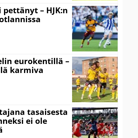
i pettänyt – HJK:n
otlannissa
elin eurokentillä –
llä karmiva
ttajana tasaisesta
neksi ei ole
ä