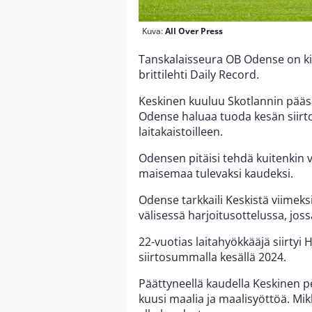
Kuva:
All Over Press
Tanskalaisseura OB Odense on 
brittilehti Daily Record.
Keskinen kuuluu Skotlannin pääsa
Odense haluaa tuoda kesän siirto
laitakaistoilleen.
Odensen pitäisi tehdä kuitenkin v
maisemaa tulevaksi kaudeksi.
Odense tarkkaili Keskistä viimek
välisessä harjoitusottelussa, jos
22-vuotias laitahyökkääjä siirtyi
siirtosummalla kesällä 2024.
Päättyneellä kaudella Keskinen pel
kuusi maalia ja maalisyöttöä. Mik