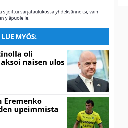
a sijoittui sarjataulukossa yhdeksänneksi, vain
n yläpuolelle.
LUE MYÖS:
inolla oli
aksoi naisen ulos
n Eremenko
uden upeimmista