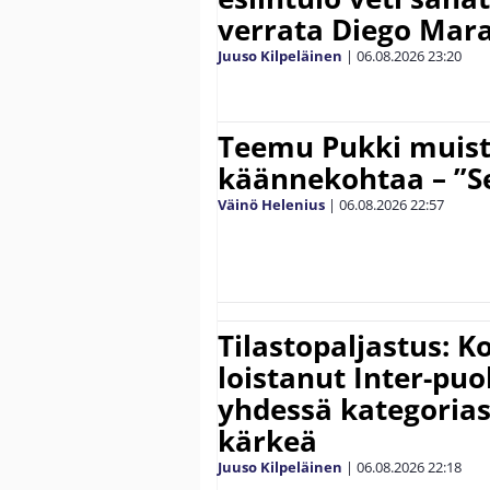
verrata Diego Mar
Juuso Kilpeläinen
|
06.08.2026
23:20
Teemu Pukki muist
käännekohtaa – ”Se
Väinö Helenius
|
06.08.2026
22:57
Tilastopaljastus: K
loistanut Inter-puo
yhdessä kategoria
kärkeä
Juuso Kilpeläinen
|
06.08.2026
22:18