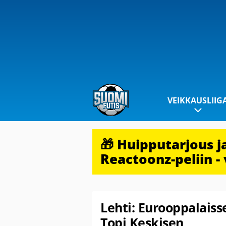
VEIKKAUSLIIG
🎁 Huipputarjous 
Reactoonz-peliin - 
Lehti: Eurooppalais
Topi Keskisen