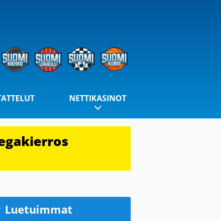
TATTELUT
NETTIKASINOT
egakierros
Luetuimmat