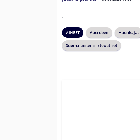
AIHEET
Aberdeen
Huuhkajat
Suomalaisten siirtouutiset
1€ = 10€ arvosta 
kierrätystä!
Talleta 1€
Saat heti 50 ilmaiskierr
kierros)!