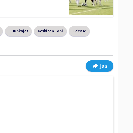
Huuhkajat
Keskinen Topi
Odense
Jaa
ilmaiskierroksia ilman
osta Tuohi 1000 -peliin (arvo 0,20€ per