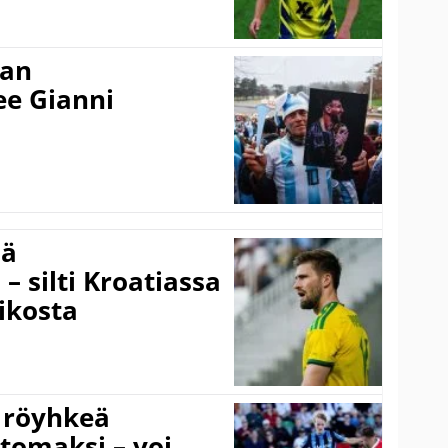
nan
kee Gianni
sä
– silti Kroatiassa
ikosta
 röyhkeä
ttomaksi – voi