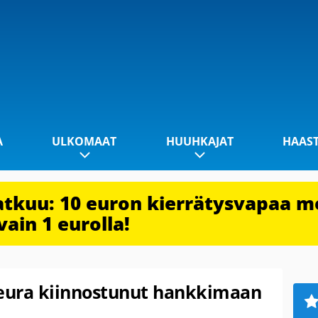
A
ULKOMAAT
HUUHKAJAT
HAAS
jatkuu: 10 euron kierrätysvapaa m
vain 1 eurolla!
seura kiinnostunut hankkimaan