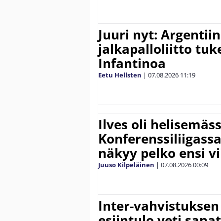
Juuri nyt: Argentii
jalkapalloliitto tu
Infantinoa
Eetu Hellsten
|
07.08.2026
11:19
Ilves oli helisemäs
Konferenssiliigassa 
näkyy pelko ensi vi
Juuso Kilpeläinen
|
07.08.2026
00:09
Inter-vahvistuksen
esiintulo veti sana