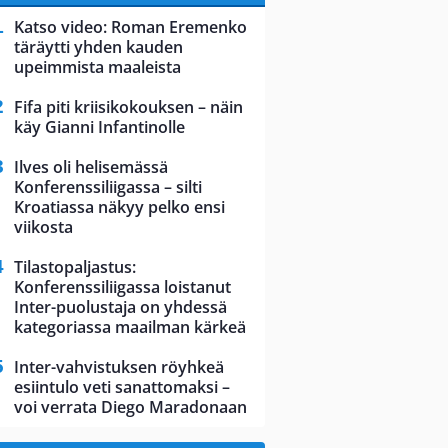
Katso video: Roman Eremenko
täräytti yhden kauden
upeimmista maaleista
Fifa piti kriisikokouksen – näin
käy Gianni Infantinolle
Ilves oli helisemässä
Konferenssiliigassa – silti
Kroatiassa näkyy pelko ensi
viikosta
Tilastopaljastus:
Konferenssiliigassa loistanut
Inter-puolustaja on yhdessä
kategoriassa maailman kärkeä
Inter-vahvistuksen röyhkeä
esiintulo veti sanattomaksi –
voi verrata Diego Maradonaan