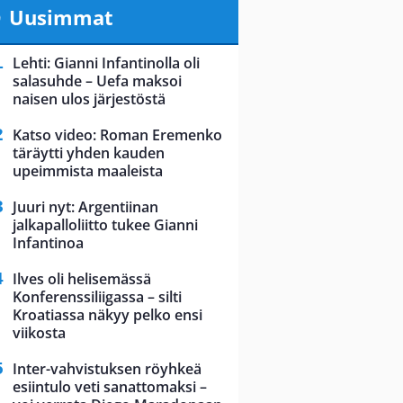
Uusimmat
Lehti: Gianni Infantinolla oli
salasuhde – Uefa maksoi
naisen ulos järjestöstä
Katso video: Roman Eremenko
täräytti yhden kauden
upeimmista maaleista
Juuri nyt: Argentiinan
jalkapalloliitto tukee Gianni
Infantinoa
Ilves oli helisemässä
Konferenssiliigassa – silti
Kroatiassa näkyy pelko ensi
viikosta
Inter-vahvistuksen röyhkeä
esiintulo veti sanattomaksi –