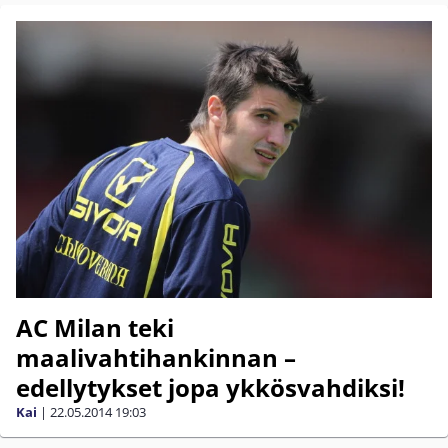
AC Milan teki
maalivahtihankinnan –
edellytykset jopa ykkösvahdiksi!
Kai
|
22.05.2014
19:03