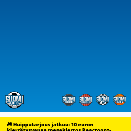
🎁 Huipputarjous jatkuu: 10 euron
kierrätysvapaa megakierros Reactoonz-