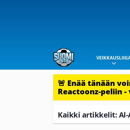
VEIKKAUSLIIG
🚨 Enää tänään vo
Reactoonz-peliin - 
Kaikki artikkelit: Al