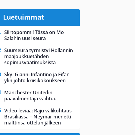
Luetuimmat
Siirtopommi! Tässä on Mo
Salahin uusi seura
Suurseura tyrmistyi Hollannin
maajoukkuetähden
sopimusvaatimuksista
Sky: Gianni Infantino ja Fifan
ylin johto kriisikokoukseen
Manchester Unitedin
päävalmentaja vaihtuu
Video leviää: Raju välikohtaus
Brasiliassa – Neymar menetti
malttinsa ottelun jälkeen