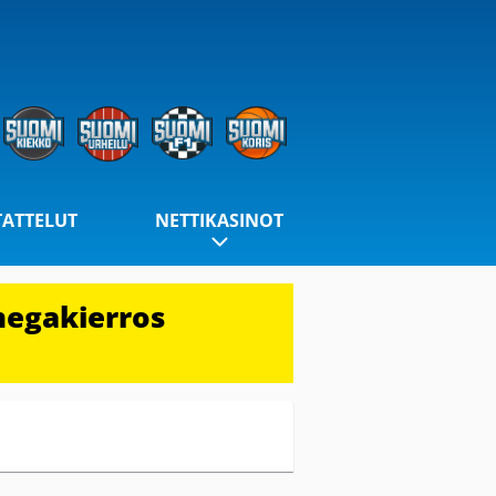
TATTELUT
NETTIKASINOT
megakierros