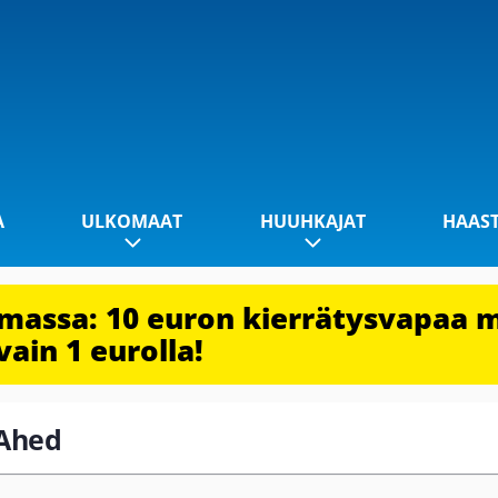
A
ULKOMAAT
HUUHKAJAT
HAAS
imassa: 10 euron kierrätysvapaa 
vain 1 eurolla!
-Ahed