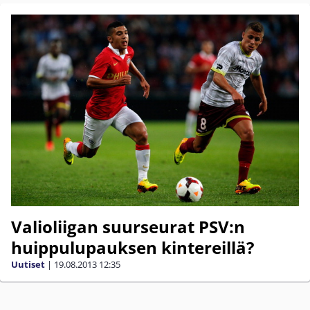
Valioliigan suurseurat PSV:n
huippulupauksen kintereillä?
Uutiset
|
19.08.2013
12:35