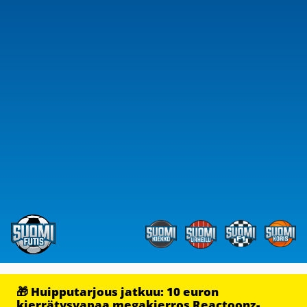
🎁 Huipputarjous jatkuu: 10 euron
kierrätysvapaa megakierros Reactoonz-