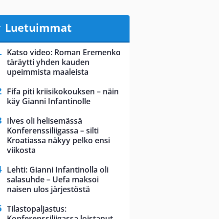
Luetuimmat
Katso video: Roman Eremenko
täräytti yhden kauden
upeimmista maaleista
Fifa piti kriisikokouksen – näin
käy Gianni Infantinolle
Ilves oli helisemässä
Konferenssiliigassa – silti
Kroatiassa näkyy pelko ensi
viikosta
Lehti: Gianni Infantinolla oli
salasuhde – Uefa maksoi
naisen ulos järjestöstä
Tilastopaljastus:
Konferenssiliigassa loistanut