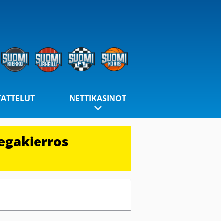
TATTELUT
NETTIKASINOT
egakierros