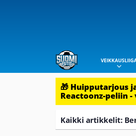
VEIKKAUSLIIG
🎁 Huipputarjous 
Reactoonz-peliin - 
Kaikki artikkelit: B