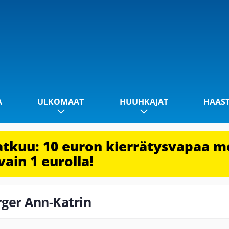
A
ULKOMAAT
HUUHKAJAT
HAAS
jatkuu: 10 euron kierrätysvapaa m
vain 1 eurolla!
erger Ann-Katrin