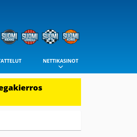
TATTELUT
NETTIKASINOT
egakierros