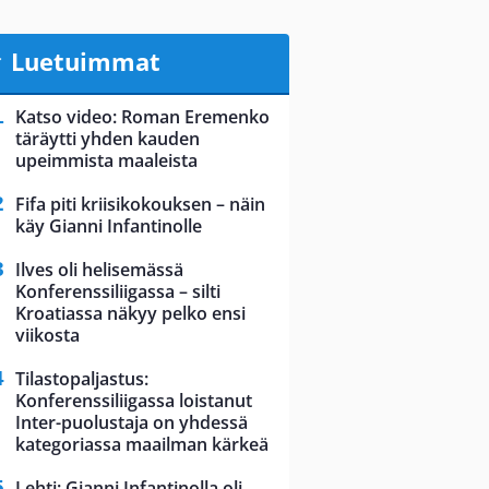
Luetuimmat
Katso video: Roman Eremenko
täräytti yhden kauden
upeimmista maaleista
Fifa piti kriisikokouksen – näin
käy Gianni Infantinolle
Ilves oli helisemässä
Konferenssiliigassa – silti
Kroatiassa näkyy pelko ensi
viikosta
Tilastopaljastus:
Konferenssiliigassa loistanut
Inter-puolustaja on yhdessä
kategoriassa maailman kärkeä
Lehti: Gianni Infantinolla oli