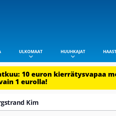
A
ULKOMAAT
HUUHKAJAT
HAAS
jatkuu: 10 euron kierrätysvapaa m
vain 1 eurolla!
ergstrand Kim