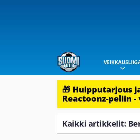
VEIKKAUSLIIG
🎁 Huipputarjous 
Reactoonz-peliin - 
Kaikki artikkelit: B