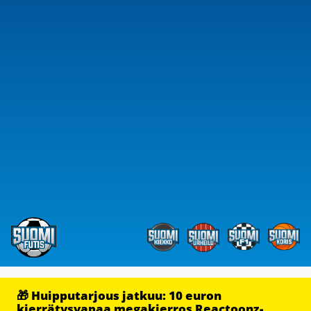
🎁 Huipputarjous jatkuu: 10 euron
kierrätysvapaa megakierros Reactoonz-