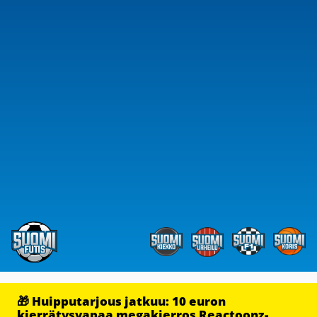
🎁 Huipputarjous jatkuu: 10 euron
kierrätysvapaa megakierros Reactoonz-