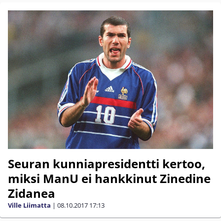
Seuran kunniapresidentti kertoo,
miksi ManU ei hankkinut Zinedine
Zidanea
Ville Liimatta
|
08.10.2017
17:13