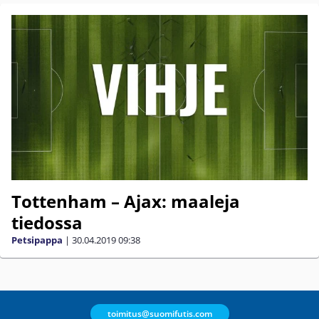
Tottenham – Ajax: maaleja
tiedossa
Petsipappa
|
30.04.2019
09:38
toimitus@suomifutis.com