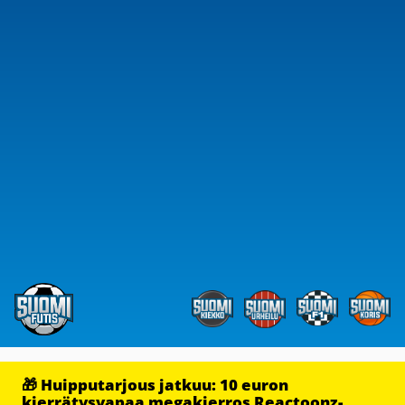
🎁 Huipputarjous jatkuu: 10 euron
kierrätysvapaa megakierros Reactoonz-