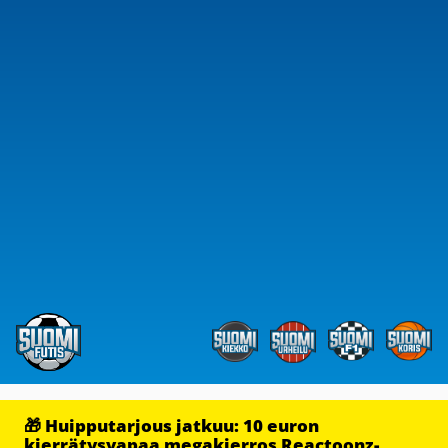
🎁 Huipputarjous jatkuu: 10 euron
kierrätysvapaa megakierros Reactoonz-