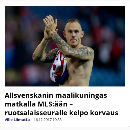
Allsvenskanin maalikuningas
matkalla MLS:ään –
ruotsalaisseuralle kelpo korvaus
Ville Liimatta
|
16.12.2017
10:33