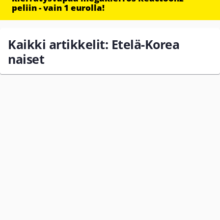
peliin - vain 1 eurolla!
Kaikki artikkelit: Etelä-Korea
naiset