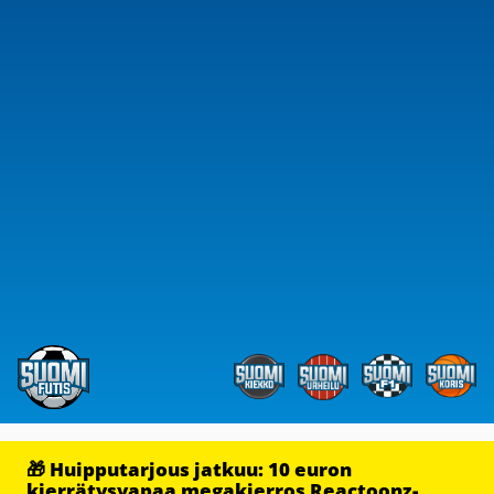
🎁 Huipputarjous jatkuu: 10 euron
kierrätysvapaa megakierros Reactoonz-