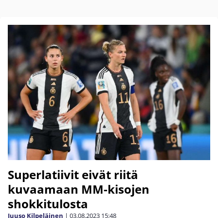
Superlatiivit eivät riitä
kuvaamaan MM-kisojen
shokkitulosta
Juuso Kilpeläinen
|
03.08.2023
15:48