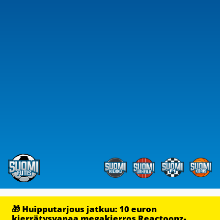
🎁 Huipputarjous jatkuu: 10 euron
kierrätysvapaa megakierros Reactoonz-