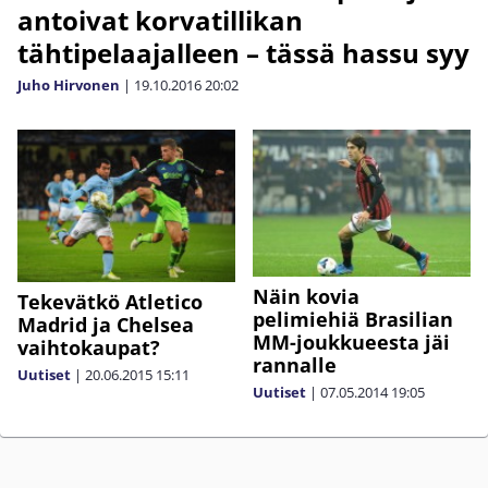
antoivat korvatillikan
tähtipelaajalleen – tässä hassu syy
Juho Hirvonen
|
19.10.2016
20:02
Näin kovia
Tekevätkö Atletico
pelimiehiä Brasilian
Madrid ja Chelsea
MM-joukkueesta jäi
vaihtokaupat?
rannalle
Uutiset
|
20.06.2015
15:11
Uutiset
|
07.05.2014
19:05