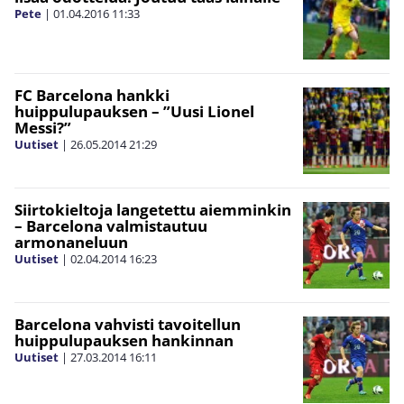
Pete
|
01.04.2016
11:33
FC Barcelona hankki
huippulupauksen – ”Uusi Lionel
Messi?”
Uutiset
|
26.05.2014
21:29
Siirtokieltoja langetettu aiemminkin
– Barcelona valmistautuu
armonaneluun
Uutiset
|
02.04.2014
16:23
Barcelona vahvisti tavoitellun
huippulupauksen hankinnan
Uutiset
|
27.03.2014
16:11