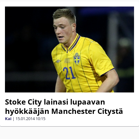
Stoke City lainasi lupaavan
hyökkääjän Manchester Citystä
Kai
|
15.01.2014
10:15