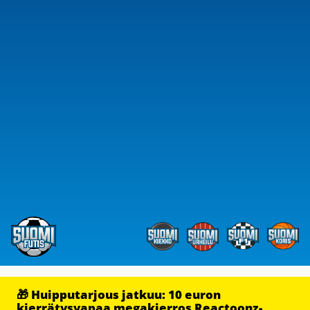
🎁 Huipputarjous jatkuu: 10 euron
kierrätysvapaa megakierros Reactoonz-