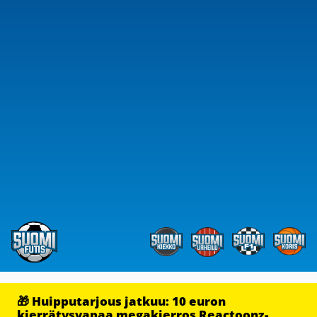
🎁 Huipputarjous jatkuu: 10 euron
kierrätysvapaa megakierros Reactoonz-