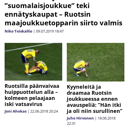
”suomalaisjoukkue” teki
ennätyskaupat – Ruotsin
maajoukkuetopparin siirto valmis
Niko Toiskallio
|
09.07.2019
18:47
Ruotsilla päänvaivaa
Kyyneleitä ja
huippuottelun alla –
draamaa Ruotsin
kolmeen pelaajaan
joukkueessa ennen
iski vatsavirus
avauspeliä: ”Hän itki
ja oli niin surullinen”
Joni Ahokas
|
22.06.2018
20:24
Juho Hirvonen
|
18.06.2018
22:31