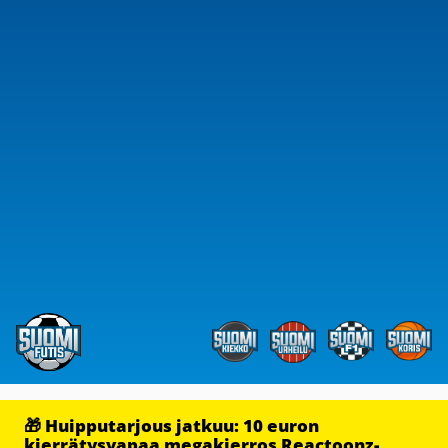
🎁 Huipputarjous jatkuu: 10 euron
kierrätysvapaa megakierros Reactoonz-