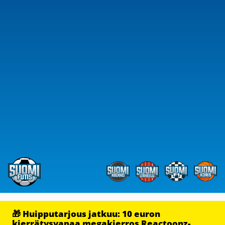
🎁 Huipputarjous jatkuu: 10 euron
kierrätysvapaa megakierros Reactoonz-