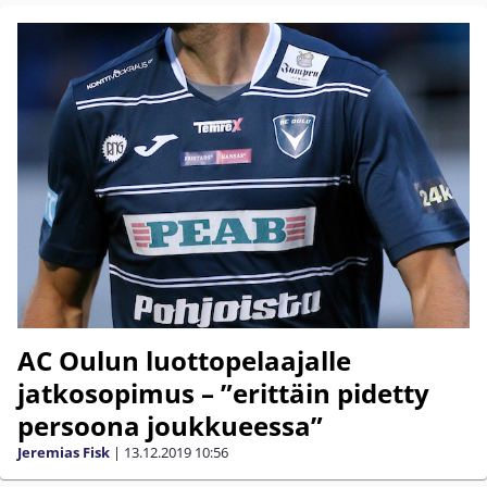
AC Oulun luottopelaajalle
jatkosopimus – ”erittäin pidetty
persoona joukkueessa”
Jeremias Fisk
|
13.12.2019
10:56